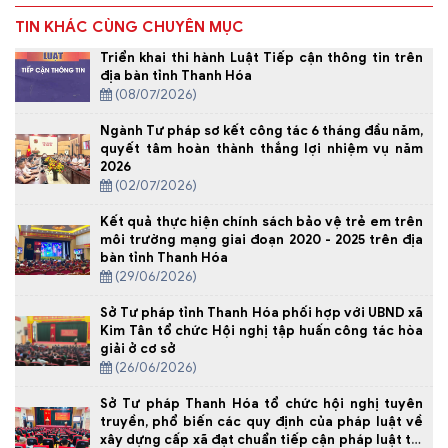
TIN KHÁC CÙNG CHUYÊN MỤC
Triển khai thi hành Luật Tiếp cận thông tin trên
địa bàn tỉnh Thanh Hóa
(08/07/2026)
Ngành Tư pháp sơ kết công tác 6 tháng đầu năm,
quyết tâm hoàn thành thắng lợi nhiệm vụ năm
2026
(02/07/2026)
Kết quả thực hiện chính sách bảo vệ trẻ em trên
môi trường mạng giai đoạn 2020 - 2025 trên địa
bàn tỉnh Thanh Hóa
(29/06/2026)
Sở Tư pháp tỉnh Thanh Hóa phối hợp với UBND xã
Kim Tân tổ chức Hội nghị tập huấn công tác hòa
giải ở cơ sở
(26/06/2026)
Sở Tư pháp Thanh Hóa tổ chức hội nghị tuyên
truyền, phổ biến các quy định của pháp luật về
xây dựng cấp xã đạt chuẩn tiếp cận pháp luật tại