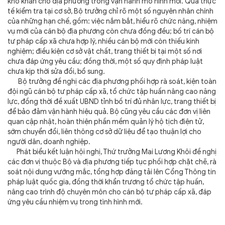
khó khăn cho địa phương trong vận hành mô hình mới. Qua thực
tế kiểm tra tại cơ sở, Bộ trưởng chỉ rõ một số nguyên nhân chính
của những hạn chế, gồm: việc nắm bắt, hiểu rõ chức năng, nhiệm
vụ mới của cán bộ địa phương còn chưa đồng đều; bố trí cán bộ
tư pháp cấp xã chưa hợp lý, nhiều cán bộ mới còn thiếu kinh
nghiệm; điều kiện cơ sở vật chất, trang thiết bị tại một số nơi
chưa đáp ứng yêu cầu; đồng thời, một số quy định pháp luật
chưa kịp thời sửa đổi, bổ sung.
Bộ trưởng đề nghị các địa phương phối hợp rà soát, kiện toàn
đội ngũ cán bộ tư pháp cấp xã, tổ chức tập huấn nâng cao năng
lực, đồng thời đề xuất UBND tỉnh bố trí đủ nhân lực, trang thiết bị
để bảo đảm vận hành hiệu quả. Bộ cũng yêu cầu các đơn vị liên
quan cập nhật, hoàn thiện phần mềm quản lý hộ tịch điện tử,
sớm chuyển đổi, liên thông cơ sở dữ liệu để tạo thuận lợi cho
người dân, doanh nghiệp.
Phát biểu kết luận hội nghị, Thứ trưởng Mai Lương Khôi đề nghị
các đơn vị thuộc Bộ và địa phương tiếp tục phối hợp chặt chẽ, rà
soát nội dung vướng mắc, tổng hợp đăng tải lên Cổng Thông tin
pháp luật quốc gia, đồng thời khẩn trương tổ chức tập huấn,
nâng cao trình độ chuyên môn cho cán bộ tư pháp cấp xã, đáp
ứng yêu cầu nhiệm vụ trong tình hình mới.