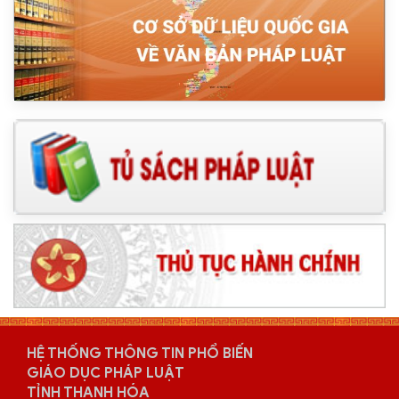
HỆ THỐNG THÔNG TIN PHỔ BIẾN
GIÁO DỤC PHÁP LUẬT
TỈNH THANH HÓA