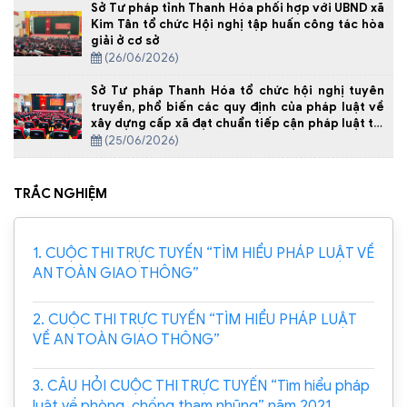
Sở Tư pháp tỉnh Thanh Hóa phối hợp với UBND xã
Kim Tân tổ chức Hội nghị tập huấn công tác hòa
giải ở cơ sở
(26/06/2026)
Sở Tư pháp Thanh Hóa tổ chức hội nghị tuyên
truyền, phổ biến các quy định của pháp luật về
xây dựng cấp xã đạt chuẩn tiếp cận pháp luật tại
Xã Yên Định
(25/06/2026)
TRẮC NGHIỆM
1. CUỘC THI TRỰC TUYẾN “TÌM HIỂU PHÁP LUẬT VỀ
AN TOÀN GIAO THÔNG”
2. CUỘC THI TRỰC TUYẾN “TÌM HIỂU PHÁP LUẬT
VỀ AN TOÀN GIAO THÔNG”
3. CÂU HỎI CUỘC THI TRỰC TUYẾN “Tìm hiểu pháp
luật về phòng, chống tham nhũng” năm 2021