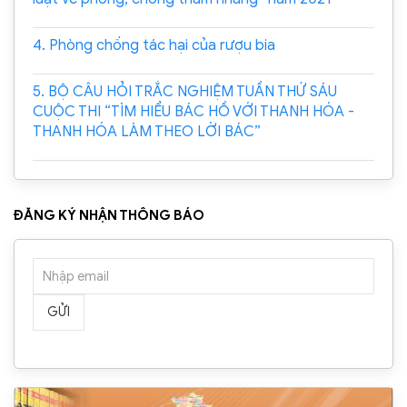
4. Phòng chống tác hại của rượu bia
5. BỘ CÂU HỎI TRẮC NGHIỆM TUẦN THỨ SÁU
CUỘC THI “TÌM HIỂU BÁC HỒ VỚI THANH HÓA -
THANH HÓA LÀM THEO LỜI BÁC”
ĐĂNG KÝ NHẬN THÔNG BÁO
GỬI