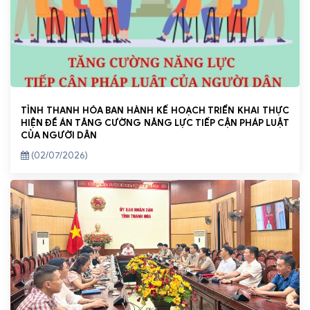
TỈNH THANH HÓA BAN HÀNH KẾ HOẠCH TRIỂN KHAI THỰC
HIỆN ĐỀ ÁN TĂNG CƯỜNG NĂNG LỰC TIẾP CẬN PHÁP LUẬT
CỦA NGƯỜI DÂN
(02/07/2026)