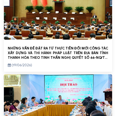
NHỮNG VẤN ĐỀ ĐẶT RA TỪ THỰC TIỄN ĐỔI MỚI CÔNG TÁC
XÂY DỰNG VÀ THI HÀNH PHÁP LUẬT TRÊN ĐỊA BÀN TỈNH
THANH HÓA THEO TINH THẦN NGHỊ QUYẾT SỐ 66-NQ/TW
CỦA BỘ CHÍNH TRỊ
(19/06/2026)