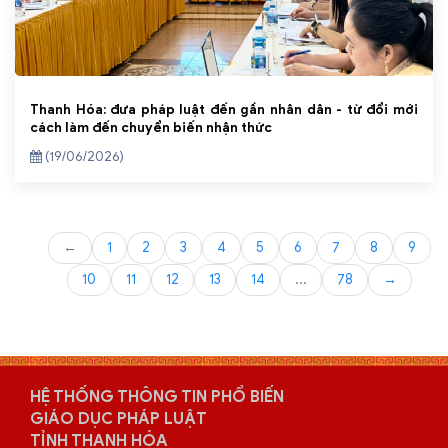
Thanh Hóa: đưa pháp luật đến gần nhân dân - từ đổi mới
cách làm đến chuyển biến nhận thức
(19/06/2026)
←
1
2
3
4
5
6
7
8
9
10
11
12
13
14
...
78
→
HỆ THỐNG THÔNG TIN PHỔ BIẾN
GIÁO DỤC PHÁP LUẬT
TỈNH THANH HÓA