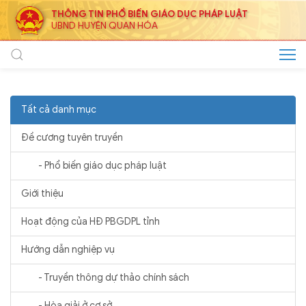
THÔNG TIN PHỔ BIẾN GIÁO DỤC PHÁP LUẬT
UBND HUYỆN QUAN HÓA
Tất cả danh mục
Đề cương tuyên truyền
- Phổ biến giáo dục pháp luật
Giới thiệu
Hoạt động của HĐ PBGDPL tỉnh
Hướng dẫn nghiệp vụ
- Truyền thông dự thảo chính sách
- Hòa giải ở cơ sở