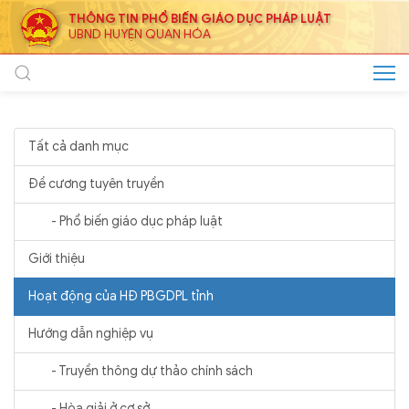
THÔNG TIN PHỔ BIẾN GIÁO DỤC PHÁP LUẬT
UBND HUYỆN QUAN HÓA
Tất cả danh mục
Đề cương tuyên truyền
- Phổ biến giáo dục pháp luật
Giới thiệu
Hoạt động của HĐ PBGDPL tỉnh
Hướng dẫn nghiệp vụ
- Truyền thông dự thảo chính sách
- Hòa giải ở cơ sở