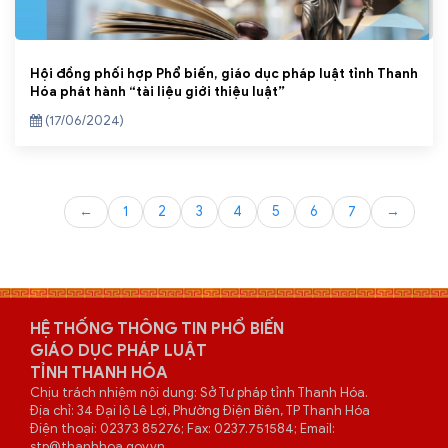
Hội đồng phối hợp Phổ biến, giáo dục pháp luật tỉnh Thanh
Hóa phát hành “tài liệu giới thiệu luật”
(17/06/2024)
←
1
2
3
4
5
6
7
→
HỆ THỐNG THÔNG TIN PHỔ BIẾN
GIÁO DỤC PHÁP LUẬT
TỈNH THANH HÓA
Chịu trách nhiệm nội dung: Sở Tư pháp tỉnh Thanh Hóa.
Địa chỉ: 34 Đại lộ Lê Lợi, Phường Điện Biên, TP Thanh Hóa
Điện thoại: 02373 85276; Fax: 0237.751584; Email:
stp@thanhhoa.gov.vn