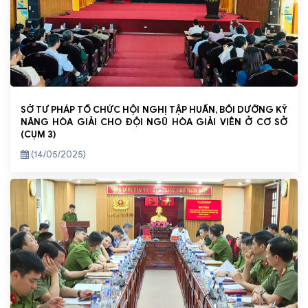
SỞ TƯ PHÁP TỔ CHỨC HỘI NGHỊ TẬP HUẤN, BỒI DƯỠNG KỸ
NĂNG HÒA GIẢI CHO ĐỘI NGŨ HÒA GIẢI VIÊN Ở CƠ SỞ
(CỤM 3)
(14/05/2025)