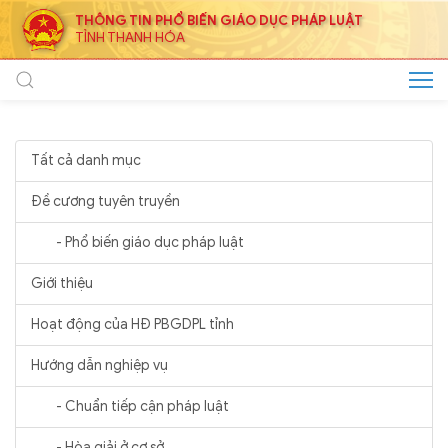
THÔNG TIN PHỔ BIẾN GIÁO DỤC PHÁP LUẬT
TỈNH THANH HÓA
Tất cả danh mục
Đề cương tuyên truyền
- Phổ biến giáo dục pháp luật
Giới thiệu
Hoạt động của HĐ PBGDPL tỉnh
Hướng dẫn nghiệp vụ
- Chuẩn tiếp cận pháp luật
- Hòa giải ở cơ sở