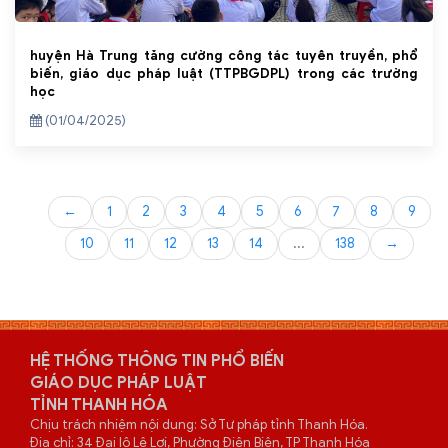
huyện Hà Trung tăng cường công tác tuyên truyền, phổ
biến, giáo dục pháp luật (TTPBGDPL) trong các trường
học
(01/04/2025)
←
1
2
3
4
5
6
7
8
9
10
11
12
13
14
...
138
→
HỆ THỐNG THÔNG TIN PHỔ BIẾN
GIÁO DỤC PHÁP LUẬT
TỈNH THANH HÓA
Chịu trách nhiệm nội dung: Sở Tư pháp tỉnh Thanh Hóa.
Địa chỉ: 34 Đại lộ Lê Lợi, Phường Điện Biên, TP Thanh Hóa