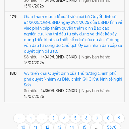
Số hiệu:
14348/UBND-CNXD |
Ngày ban hành:
15/07/2026
179
Giao tham mưu, đề xuất việc bãi bỏ Quyết định số
64/2025/QĐ-UBND ngày 29/6/2025 của UBND tỉnh về
việc phân cấp thẩm quyền thẩm định Báo cáo
nghiên cứu khả thi đầu tư xây dựng và thiết kế xây
dựng triển khai sau thiết kế cơ sở của dự án sử dụng
vốn đầu tư công do Chủ tịch Ủy ban nhân dân cấp xã
quyết định đầu tư.
Số hiệu:
14349/UBND-CNXD |
Ngày ban hành:
15/07/2026
180
V/v triển khai Quyết định của Thủ tướng Chính phủ
phê duyệt Nhiệm vụ Điều chỉnh QHC Khu kinh tế Nghi
Sơn
Số hiệu:
14350/UBND-CNXD |
Ngày ban hành:
15/07/2026
←
1
...
3
4
5
6
7
8
9
10
11
12
13
14
15
...
5670