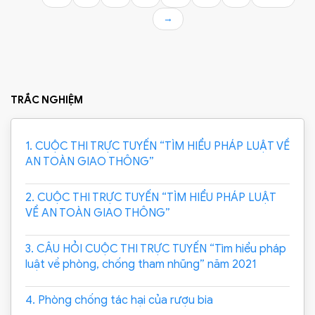
→
TRẮC NGHIỆM
1. CUỘC THI TRỰC TUYẾN “TÌM HIỂU PHÁP LUẬT VỀ
AN TOÀN GIAO THÔNG”
2. CUỘC THI TRỰC TUYẾN “TÌM HIỂU PHÁP LUẬT
VỀ AN TOÀN GIAO THÔNG”
3. CÂU HỎI CUỘC THI TRỰC TUYẾN “Tìm hiểu pháp
luật về phòng, chống tham nhũng” năm 2021
4. Phòng chống tác hại của rượu bia