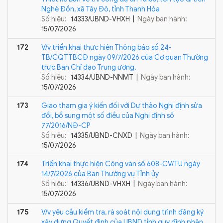
Nghè Đồn, xã Tây Đô, tỉnh Thanh Hóa
Số hiệu:
14333/UBND-VHXH |
Ngày ban hành:
15/07/2026
172
V/v triển khai thực hiện Thông báo số 24-
TB/CQTTBCĐ ngày 09/7/2026 của Cơ quan Thường
trực Ban Chỉ đạo Trung ương.
Số hiệu:
14334/UBND-NNMT |
Ngày ban hành:
15/07/2026
173
Giao tham gia ý kiến đối với Dự thảo Nghị định sửa
đổi, bổ sung một số điều của Nghị định số
77/2016/NĐ-CP
Số hiệu:
14335/UBND-CNXD |
Ngày ban hành:
15/07/2026
174
Triển khai thực hiện Công văn số 608-CV/TU ngày
14/7/2026 của Ban Thường vụ Tỉnh ủy
Số hiệu:
14336/UBND-VHXH |
Ngày ban hành:
15/07/2026
175
V/v yêu cầu kiểm tra, rà soát nội dung trình đăng ký
xây dựng Quyết định của UBND tỉnh quy định phân