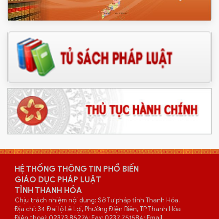
HỆ THỐNG THÔNG TIN PHỔ BIẾN
GIÁO DỤC PHÁP LUẬT
TỈNH THANH HÓA
Chịu trách nhiệm nội dung: Sở Tư pháp tỉnh Thanh Hóa.
Địa chỉ: 34 Đại lộ Lê Lợi, Phường Điện Biên, TP Thanh Hóa
Điện thoại: 02373 85276; Fax: 0237.751584; Email: