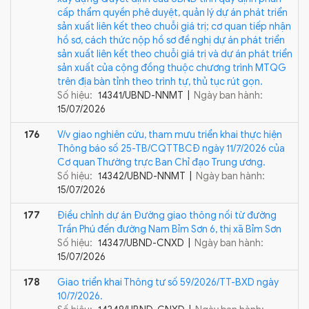
cấp thẩm quyền phê duyệt, quản lý dự án phát triển
sản xuất liên kết theo chuỗi giá trị; cơ quan tiếp nhận
hồ sơ, cách thức nộp hồ sơ đề nghị dự án phát triển
sản xuất liên kết theo chuỗi giá trị và dự án phát triển
sản xuất của cộng đồng thuộc chương trình MTQG
trên địa bàn tỉnh theo trình tự, thủ tục rút gọn.
Số hiệu:
14341/UBND-NNMT |
Ngày ban hành:
15/07/2026
176
V/v giao nghiên cứu, tham mưu triển khai thực hiện
Thông báo số 25-TB/CQTTBCĐ ngày 11/7/2026 của
Cơ quan Thường trực Ban Chỉ đạo Trung ương.
Số hiệu:
14342/UBND-NNMT |
Ngày ban hành:
15/07/2026
177
Điều chỉnh dự án Đường giao thông nối từ đường
Trần Phú đến đường Nam Bỉm Sơn 6, thị xã Bỉm Sơn
Số hiệu:
14347/UBND-CNXD |
Ngày ban hành:
15/07/2026
178
Giao triển khai Thông tư số 59/2026/TT-BXD ngày
10/7/2026.