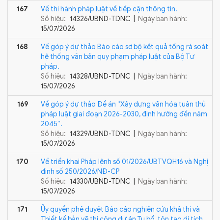
167
Về thi hành pháp luật về tiếp cận thông tin.
Số hiệu:
14326/UBND-TDNC |
Ngày ban hành:
15/07/2026
168
Về góp ý dự thảo Báo cáo sơ bộ kết quả tổng rà soát
hệ thống văn bản quy phạm pháp luật của Bộ Tư
pháp.
Số hiệu:
14328/UBND-TDNC |
Ngày ban hành:
15/07/2026
169
Về góp ý dự thảo Đề án “Xây dựng văn hóa tuân thủ
pháp luật giai đoạn 2026-2030, định hướng đến năm
2045”.
Số hiệu:
14329/UBND-TDNC |
Ngày ban hành:
15/07/2026
170
Về triển khai Pháp lệnh số 01/2026/UBTVQH16 và Nghị
định số 250/2026/NĐ-CP
Số hiệu:
14330/UBND-TDNC |
Ngày ban hành:
15/07/2026
171
Ủy quyền phê duyệt Báo cáo nghiên cứu khả thi và
Thiết kế bản vẽ thi công dự án Tu bổ, tôn tạo di tích