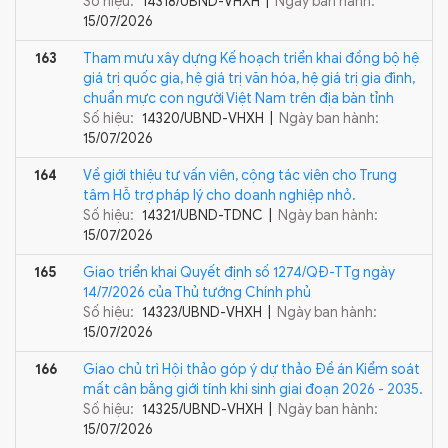
Số hiệu:
14318/UBND-VHXH |
Ngày ban hành:
15/07/2026
163
Tham mưu xây dựng Kế hoạch triển khai đồng bộ hệ
giá trị quốc gia, hệ giá trị văn hóa, hệ giá trị gia đình,
chuẩn mực con người Việt Nam trên địa bàn tỉnh
Số hiệu:
14320/UBND-VHXH |
Ngày ban hành:
15/07/2026
164
Về giới thiệu tư vấn viên, cộng tác viên cho Trung
tâm Hỗ trợ pháp lý cho doanh nghiệp nhỏ.
Số hiệu:
14321/UBND-TDNC |
Ngày ban hành:
15/07/2026
165
Giao triển khai Quyết định số 1274/QĐ-TTg ngày
14/7/2026 của Thủ tướng Chính phủ
Số hiệu:
14323/UBND-VHXH |
Ngày ban hành:
15/07/2026
166
Giao chủ trì Hội thảo góp ý dự thảo Đề án Kiểm soát
mất cân bằng giới tính khi sinh giai đoạn 2026 - 2035.
Số hiệu:
14325/UBND-VHXH |
Ngày ban hành:
15/07/2026