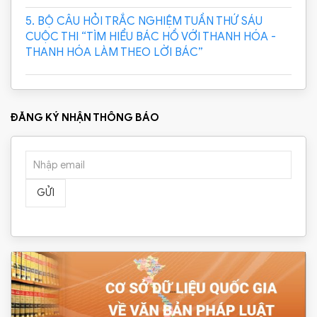
5. BỘ CÂU HỎI TRẮC NGHIỆM TUẦN THỨ SÁU
CUỘC THI “TÌM HIỂU BÁC HỒ VỚI THANH HÓA -
THANH HÓA LÀM THEO LỜI BÁC”
ĐĂNG KÝ NHẬN THÔNG BÁO
GỬI