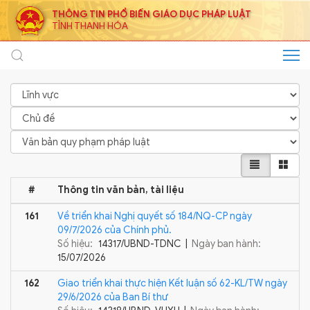
THÔNG TIN PHỔ BIẾN GIÁO DỤC PHÁP LUẬT
TỈNH THANH HÓA
#
Thông tin văn bản, tài liệu
161
Về triển khai Nghị quyết số 184/NQ-CP ngày
09/7/2026 của Chính phủ.
Số hiệu:
14317/UBND-TDNC |
Ngày ban hành:
15/07/2026
162
Giao triển khai thực hiện Kết luận số 62-KL/TW ngày
29/6/2026 của Ban Bí thư