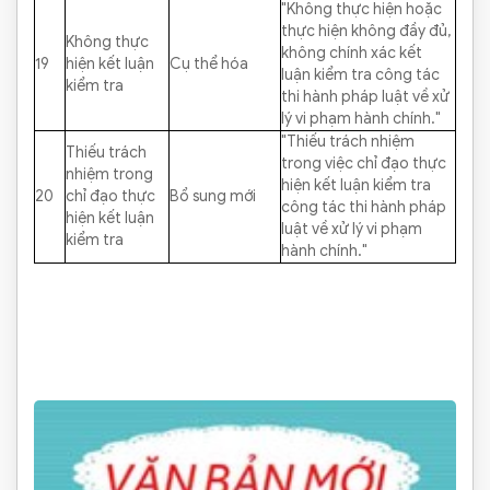
"Không thực hiện hoặc
thực hiện không đầy đủ,
Không thực
không chính xác kết
19
hiện kết luận
Cụ thể hóa
luận kiểm tra công tác
kiểm tra
thi hành pháp luật về xử
lý vi phạm hành chính."
"Thiếu trách nhiệm
Thiếu trách
trong việc chỉ đạo thực
nhiệm trong
hiện kết luận kiểm tra
20
chỉ đạo thực
Bổ sung mới
công tác thi hành pháp
hiện kết luận
luật về xử lý vi phạm
kiểm tra
hành chính."