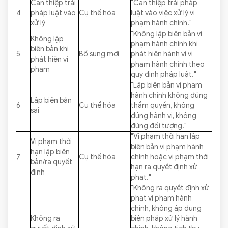
Can thiệp trái
"Can thiệp trái pháp
4
pháp luật vào
Cụ thể hóa
luật vào việc xử lý vi
xử lý
phạm hành chính."
"Không lập biên bản vi
Không lập
phạm hành chính khi
biên bản khi
5
Bổ sung mới
phát hiện hành vi vi
phát hiện vi
phạm hành chính theo
phạm
quy định pháp luật."
"Lập biên bản vi phạm
hành chính không đúng
Lập biên bản
6
Cụ thể hóa
thẩm quyền, không
sai
đúng hành vi, không
đúng đối tượng."
"Vi phạm thời hạn lập
Vi phạm thời
biên bản vi phạm hành
hạn lập biên
7
Cụ thể hóa
chính hoặc vi phạm thời
bản/ra quyết
hạn ra quyết định xử
định
phạt."
"Không ra quyết định xử
phạt vi phạm hành
chính, không áp dụng
Không ra
biện pháp xử lý hành