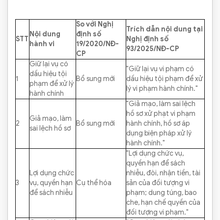
So với Nghị
Trích dẫn nội dung tại
Nội dung
định số
STT
Nghị định số
hành vi
19/2020/NĐ-
93/2025/NĐ-CP
CP
Giữ lại vụ có
"Giữ lại vụ vi phạm có
dấu hiệu tội
1
Bổ sung mới
dấu hiệu tội phạm để xử
phạm để xử lý
lý vi phạm hành chính."
hành chính
"Giả mạo, làm sai lệch
hồ sơ xử phạt vi phạm
Giả mạo, làm
2
Bổ sung mới
hành chính, hồ sơ áp
sai lệch hồ sơ
dụng biện pháp xử lý
hành chính."
"Lợi dụng chức vụ,
quyền hạn để sách
Lợi dụng chức
nhiễu, đòi, nhận tiền, tài
3
vụ, quyền hạn
Cụ thể hóa
sản của đối tượng vi
để sách nhiễu
phạm; dung túng, bao
che, hạn chế quyền của
đối tượng vi phạm."