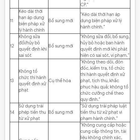
CP."
Kéo dài thời
"Kéo dài thời hạn áp
hạn áp dụng
11
Bổ sung mới
dụng biện pháp xử lý
biện pháp xử
hành chính."
lý hành chính
Không sửa
"Không sửa đổi, bổ sung,
đổi/hủy bỏ
hủy bỏ hoặc ban hành
12
Bổ sung mới
quyết định khi
quyết định mới khi phát
sai sót
hiện có sai sót, vi phạm."
"Không theo dõi, đôn
đốc, kiểm tra, tổ chức
Không tổ
thi hành quyết định xử
chức thi hành
13
Cụ thể hóa
phạt, tịch thu, khắc
quyết định xử
phục hậu quả; không tổ
phạt
chức cưỡng chế theo
quy định."
Sử dụng trái
"Sử dụng trái pháp luật
14
phép tiền thu
Bổ sung mới
tiền thu từ xử phạt vi
từ xử phạt
phạm hành chính."
"Không cung cấp hoặc
cung cấp thông tin, tài
liệu không chính xác,