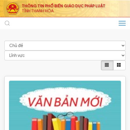
THÔNG TIN PHỔ BIẾN GIÁO DỤC PHÁP LUẬT
TỈNH THANH HÓA