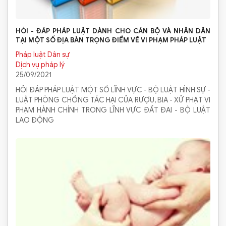
HỎI - ĐÁP PHÁP LUẬT DÀNH CHO CÁN BỘ VÀ NHÂN DÂN
TẠI MỘT SỐ ĐỊA BÀN TRỌNG ĐIỂM VỀ VI PHẠM PHÁP LUẬT
Pháp luật Dân sự
Dịch vụ pháp lý
25/09/2021
HỎI ĐÁP PHÁP LUẬT MỘT SỐ LĨNH VỰC - BỘ LUẬT HÌNH SỰ -
LUẬT PHÒNG CHỐNG TÁC HẠI CỦA RƯỢU, BIA - XỬ PHẠT VI
PHẠM HÀNH CHÍNH TRONG LĨNH VỰC ĐẤT ĐAI - BỘ LUẬT
LAO ĐỘNG