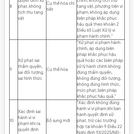
quyết định xử
chính, không tịch thu
Cụ thể hóa chi
8
phạt, không
tang vật, phương tiện vi
tiết
tịch thu tang
phạm, không áp dụng
vật
biện pháp khắc phục
hậu quả theo khoản 2
Điều 65 Luật Xử lý vi
phạm hành chính."
"Xử phạt vi phạm hành
chính, áp dụng biện
pháp khắc phục hậu
Xử phạt sai
quả hoặc các biện pháp
thẩm quyền,
xử lý hành chính không
9
Cụ thể hóa
sai đối tượng,
đúng thẩm quyền,
sai hình thức
không đúng đối tượng,
không đúng hình thức,
mức phạt, biện pháp
khắc phục hậu quả."
"Xác định không đúng
hành vi vi phạm khi ban
Xác định sai
hành quyết định xử
hành vi vi
10
Bổ sung mới
phạt, trừ các trường
phạm khi ra
hợp tại khoản 9 Điều 22
quyết định
Nghị định 93/2025/NĐ-