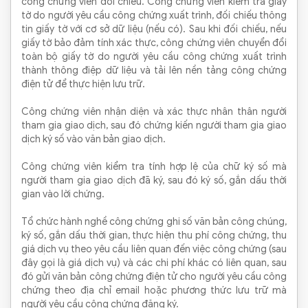
công chứng viên đối chiếu. Công chứng viên kiểm tra giấy
tờ do người yêu cầu công chứng xuất trình, đối chiếu thông
tin giấy tờ với cơ sở dữ liệu (nếu có). Sau khi đối chiếu, nếu
giấy tờ bảo đảm tính xác thực, công chứng viên chuyển đổi
toàn bộ giấy tờ do người yêu cầu công chứng xuất trình
thành thông điệp dữ liệu và tải lên nền tảng công chứng
điện tử để thực hiện lưu trữ.
Công chứng viên nhận diện và xác thực nhân thân người
tham gia giao dịch, sau đó chứng kiến người tham gia giao
dịch ký số vào văn bản giao dịch.
Công chứng viên kiểm tra tính hợp lệ của chữ ký số mà
người tham gia giao dịch đã ký, sau đó ký số, gắn dấu thời
gian vào lời chứng.
Tổ chức hành nghề công chứng ghi số văn bản công chúng,
ký số, gắn dấu thời gian, thực hiện thu phí công chứng, thu
giá dịch vụ theo yêu cầu liên quan đến việc công chứng (sau
đây gọi là giá dịch vụ) và các chi phí khác có liên quan, sau
đó gửi văn bản công chứng điện tử cho người yêu cầu công
chứng theo địa chỉ email hoặc phương thức lưu trữ mà
người yêu cầu công chứng đăng ký.