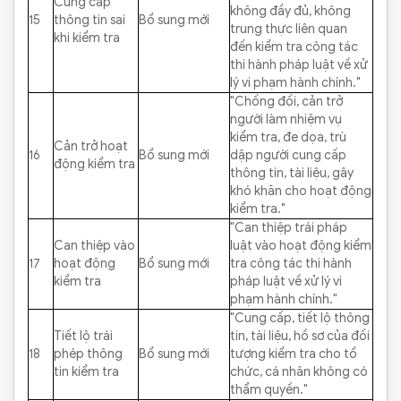
Cung cấp
không đầy đủ, không
15
thông tin sai
Bổ sung mới
trung thực liên quan
khi kiểm tra
đến kiểm tra công tác
thi hành pháp luật về xử
lý vi phạm hành chính."
"Chống đối, cản trở
người làm nhiệm vụ
kiểm tra, đe dọa, trù
Cản trở hoạt
16
Bổ sung mới
dập người cung cấp
động kiểm tra
thông tin, tài liệu, gây
khó khăn cho hoạt động
kiểm tra."
"Can thiệp trái pháp
Can thiệp vào
luật vào hoạt động kiểm
17
hoạt động
Bổ sung mới
tra công tác thi hành
kiểm tra
pháp luật về xử lý vi
phạm hành chính."
"Cung cấp, tiết lộ thông
Tiết lộ trái
tin, tài liệu, hồ sơ của đối
18
phép thông
Bổ sung mới
tượng kiểm tra cho tổ
tin kiểm tra
chức, cá nhân không có
thẩm quyền."