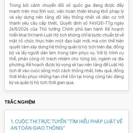
Trong bối cảnh chuyển đổi số quốc gia đang được đẩy
mạnh trên mọi lĩnh vực, việc hoàn thiện khung khổ pháp lý
và xây dựng nền tảng dữ liệu thống nhất về dân cư trở
thành yêu cầu cấp thiết. Quyết định số 941/QĐ-TTg ngày
26/5/2026 của Thủ tướng Chính phủ ban hành Kế hoạch
triển khai thi hành Luật Hộ tịch không chỉ là bước chuẩn bị về
mặt tổ chức thực hiện một đạo luật mới, mà còn thể hiện
quyết tâm xây dựng hệ thống quản lý hộ tịch hiện đại, đồng
bộ và lấy người dân làm trung tâm phục vụ. Với lộ trình cụ
thể, phân công rõ trách nhiệm cho từng bộ, ngành và địa
phương, Kế hoạch được kỳ vọng sẽ tạo nền tảng để Luật Hộ
tịch đi vào cuộc sống một cách thống nhất, hiệu quả, đồng
thời khắc phục những hạn chế tồn tại trong công tác đăng
ký và quản lý hộ tịch thời gian qua.
TRẮC NGHIỆM
1. CUỘC THI TRỰC TUYẾN “TÌM HIỂU PHÁP LUẬT VỀ
AN TOÀN GIAO THÔNG”