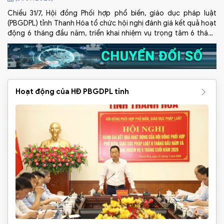
Chiều 31/7, Hội đồng Phối hợp phổ biến, giáo dục pháp luật
(PBGDPL) tỉnh Thanh Hóa tổ chức hội nghị đánh giá kết quả hoạt
động 6 tháng đầu năm, triển khai nhiệm vụ trọng tâm 6 tháng
cuối năm 2026; cho ý kiến đối với một số dự thảo văn bản phục
vụ công tác chỉ đạo, điều hành và triển khai nội dung chuẩn bị
làm việc với Đoàn kiểm tra của Hội đồng Phối hợp PBGDPL Trung
ương.
Hoạt động của HĐ PBGDPL tỉnh