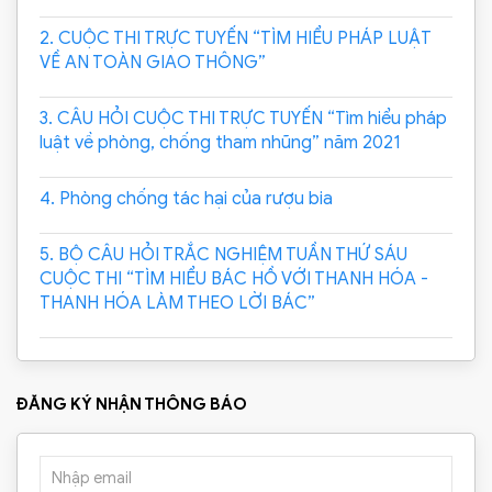
2. CUỘC THI TRỰC TUYẾN “TÌM HIỂU PHÁP LUẬT
VỀ AN TOÀN GIAO THÔNG”
3. CÂU HỎI CUỘC THI TRỰC TUYẾN “Tìm hiểu pháp
luật về phòng, chống tham nhũng” năm 2021
4. Phòng chống tác hại của rượu bia
5. BỘ CÂU HỎI TRẮC NGHIỆM TUẦN THỨ SÁU
CUỘC THI “TÌM HIỂU BÁC HỒ VỚI THANH HÓA -
THANH HÓA LÀM THEO LỜI BÁC”
ĐĂNG KÝ NHẬN THÔNG BÁO