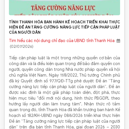
TỈNH THANH HÓA BAN HÀNH KẾ HOẠCH TRIỂN KHAI THỰC
HIỆN ĐỀ ÁN TĂNG CƯỜNG NĂNG LỰC TIẾP CẬN PHÁP LUẬT
CỦA NGƯỜI DÂN
Tìm hiểu các nội dung chỉ đạo của UBND tỉnh Thanh Hóa
(02/07/2026)
Tiếp cận pháp luật là một trong những quyền cơ bản của
công dân và là điều kiện quan trọng để bảo đảm quyền con
người, quyền công dân trong Nhà nước pháp quyền xã hội
chủ nghĩa Việt Nam. Ngày 11/8/2022, Thủ tướng Chính phủ
đã ký Quyết định số 977/QĐ-TTg phê duyệt Đề án “Tăng
cường năng lực tiếp cận pháp luật của người dân”. Đề án
được xác định là một giải pháp toàn diện, đột phá, thực
hiện mục tiêu "đổi mới nội dung, hình thức PBGDPL theo
hướng lấy người dân làm trung tâm". Nhận thức rõ tầm
quan trọng đó, tỉnh Thanh Hóa đã khẩn trương ban hành Kế
hoạch số 182/KH-UBND ngày 08/6/2026 triển khai thực hiện
Đề án “Tăng cường năng lực tiếp cận pháp luật của người
dân” trên địa bàn tỉnh Thanh Hóa, giai đoạn 2026 – 2030