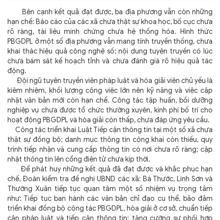
Bên cạnh kết quả đạt được, ba địa phương vẫn còn những
hạn chế: Báo cáo của các xã chưa thật sự khoa học, bố cục chưa
rõ ràng, tài liệu minh chứng chưa hệ thống hóa. Hình thức
PBGDPL ở một số địa phương vẫn mang tính truyền thống, chưa
khai thác hiệu quả công nghệ số; nội dung tuyên truyền có lúc
chưa bám sát kế hoạch tỉnh và chưa đánh giá rõ hiệu quả tác
động.
Đội ngũ tuyên truyền viên pháp luật và hòa giải viên chủ yếu là
kiêm nhiệm, khối lượng công việc lớn nên kỹ năng và việc cập
nhật văn bản mới còn hạn chế. Công tác tập huấn, bồi dưỡng
nghiệp vụ chưa được tổ chức thường xuyên, kinh phí bố trí cho
hoạt động PBGDPL và hòa giải còn thấp, chưa đáp ứng yêu cầu.
Công tác triển khai Luật Tiếp cận thông tin tại một số xã chưa
thật sự đồng bộ; danh mục thông tin công khai còn thiếu, quy
trình tiếp nhận và cung cấp thông tin có nơi chưa rõ ràng; cập
nhật thông tin lên cổng điện tử chưa kịp thời.
Để phát huy những kết quả đã đạt được và khắc phục hạn
chế, Đoàn kiểm tra đề nghị UBND các xã: Bá Thước, Linh Sơn và
Thường Xuân tiếp tục quan tâm một số nhiệm vụ trọng tâm
như: Tiếp tục ban hành các văn bản chỉ đạo cụ thể, bảo đảm
triển khai đồng bộ công tác PBGDPL, hòa giải ở cơ sở, chuẩn tiếp
cận pháp luật và tiếp cận thông tin; tăng cường sự phối hợp