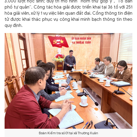
3.000 lượt học sinh; duy trì mô hình “Hòm thư góp ý”, “Tổ dân
phố tự quản”. Công tác hòa giải được triển khai tại 36 tổ với 251
hòa giải viên, xử lý 1 vụ việc liên quan đất đai. Cổng thông tin điện
tử được khai thác phục vụ công khai minh bạch thông tin theo
quy định.
Đoàn Kiểm tra số 01 tại xã Thường Xuân