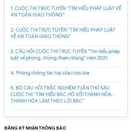
1. CUỘC THI TRỰC TUYẾN “TÌM HIỂU PHÁP LUẬT VỀ
AN TOÀN GIAO THÔNG”
2. CUỘC THI TRỰC TUYẾN “TÌM HIỂU PHÁP LUẬT
VỀ AN TOÀN GIAO THÔNG”
3. CÂU HỎI CUỘC THI TRỰC TUYẾN “Tìm hiểu pháp
luật về phòng, chống tham nhũng” năm 2021
4. Phòng chống tác hại của rượu bia
5. BỘ CÂU HỎI TRẮC NGHIỆM TUẦN THỨ SÁU
CUỘC THI “TÌM HIỂU BÁC HỒ VỚI THANH HÓA -
THANH HÓA LÀM THEO LỜI BÁC”
ĐĂNG KÝ NHẬN THÔNG BÁO