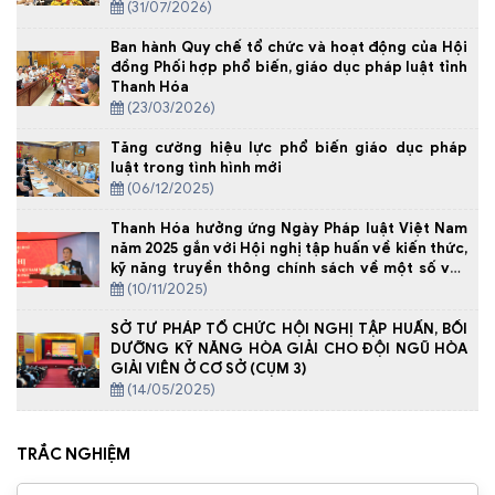
(31/07/2026)
Ban hành Quy chế tổ chức và hoạt động của Hội
đồng Phối hợp phổ biến, giáo dục pháp luật tỉnh
Thanh Hóa
(23/03/2026)
Tăng cường hiệu lực phổ biến giáo dục pháp
luật trong tình hình mới
(06/12/2025)
Thanh Hóa hưởng ứng Ngày Pháp luật Việt Nam
năm 2025 gắn với Hội nghị tập huấn về kiến thức,
kỹ năng truyền thông chính sách về một số văn
bản pháp luật mới
(10/11/2025)
SỞ TƯ PHÁP TỔ CHỨC HỘI NGHỊ TẬP HUẤN, BỒI
DƯỠNG KỸ NĂNG HÒA GIẢI CHO ĐỘI NGŨ HÒA
GIẢI VIÊN Ở CƠ SỞ (CỤM 3)
(14/05/2025)
TRẮC NGHIỆM