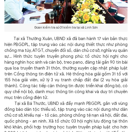
Đoàn kiểm tra số 01 kiểm tra tại xã Linh Sơn
Tại xã Thường Xuân, UBND xã đã ban hành 17 văn bản thực
hiện PBGDPL, tập trung vào các nội dung thiết thực như phòng
chống ma túy, ATGT, chuyển đổi số, dân chủ cơ sở, nghĩa vụ quân
sự… Hình thức tuyên truyền phong phú: tổ chức hội nghị cho
hàng nghìn học sinh và cán bộ, treo pano, đăng tải gần 90 tin bài
qua loa truyền thanh 31 thôn, thường xuyên cập nhật pháp luật
trên Cổng thông tin điện tử xã. Hệ thống hòa giải gồm 31 tổ với
155 hòa giải viên, xử lý 3 vụ tranh chấp đất đai (2 vụ hòa giải
thành). Công tác tiếp cận thông tin được triển khai đồng bộ, có
quy chế nội bộ, danh mục thông tin công khai và duy trì chuyên
mục trên cổng điện tử.
Tại xã Bá Thước, UBND xã đẩy mạnh PBGDPL gắn với vùng
đồng bào dân tộc thiểu số, tập trung vào các nội dung như dân
chủ cơ sở, khiếu nại - tố cáo, phòng chống tệ nạn xã hội, đất đai,
quốc phòng - an ninh. Xã tổ chức 03 hội nghị lưu động tại thôn
khó khăn, phối hợp trường học tuyên truyền pháp luật cho hơn