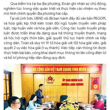
Qua kiểm tra tại ba địa phương, Đoàn ghi nhận sự chủ động,
nghiêm túc trong việc quán triệt và thực hiện các nhiệm vụ theo
mô hình chính quyền địa phương hai cấp.
Tại xã Linh Sơn, UBND xã đã ban hành đầy đủ văn bản PBGDPL
và hòa giải; kịp thời kiện toàn đội ngũ tuyên truyền viên pháp
luật, tập huấn viên và hòa giải viên. Công tác tuyên truyền pháp
luật được triển khai đa dạng qua hệ thống truyền thanh, mạng
xã hội, hội nghị thôn bản, giải quyết thủ tục hành chính và tiếp
công dân. Toàn xã duy trì 19 tổ hòa giải với 133 hòa giải viên, giải
quyết 2 vụ việc hòa giải (1 vụ thành). Việc tiếp cận thông tin được
thực hiện bài bản, công khai danh mục thông tin lên cổng điện tử
và bố trí phòng tiếp dân đúng quy định.