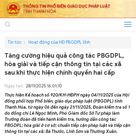
THÔNG TIN PHỔ BIẾN GIÁO DỤC PHÁP LUẬT
TỈNH THANH HÓA
Tin tức
Hoạt động của HĐ PBGDPL tỉnh
Tăng cường hiệu quả công tác PBGDPL,
hòa giải và tiếp cận thông tin tại các xã
sau khi thực hiện chính quyền hai cấp
Ngày tạo:
28/11/2025 16:01:10
Thực hiện Kế hoạch số 920/KH-HĐPH ngày 04/11/2025 của Hội
đồng phối hợp Phổ biến, giáo dục pháp luật (PBGDPL) tỉnh
Thanh Hóa, từ ngày 06 đến ngày 21/11/2025, Đoàn kiểm tra số 1
do đồng chí Lê Ngọc Minh, Phó Giám đốc Sở Tư pháp làm
Trưởng đoàn đã tiến hành kiểm tra, hướng dẫn công tác
PBGDPL; hòa giải ở cơ sở; chuẩn tiếp cận pháp luật và tiếp cận
thông tin tại các xã: Bá Thước, Linh Sơn và Thường Xuân.