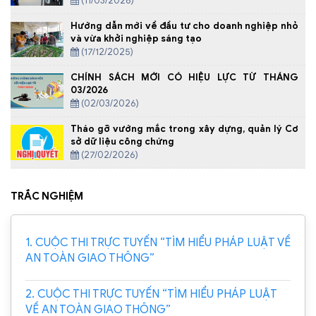
(11/03/2026)
Hướng dẫn mới về đầu tư cho doanh nghiệp nhỏ
và vừa khởi nghiệp sáng tạo
(17/12/2025)
CHÍNH SÁCH MỚI CÓ HIỆU LỰC TỪ THÁNG
03/2026
(02/03/2026)
Tháo gỡ vướng mắc trong xây dựng, quản lý Cơ
sở dữ liệu công chứng
(27/02/2026)
TRẮC NGHIỆM
1. CUỘC THI TRỰC TUYẾN “TÌM HIỂU PHÁP LUẬT VỀ
AN TOÀN GIAO THÔNG”
2. CUỘC THI TRỰC TUYẾN “TÌM HIỂU PHÁP LUẬT
VỀ AN TOÀN GIAO THÔNG”