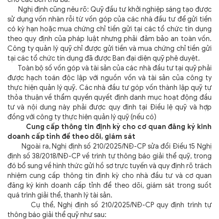
Nghị định cũng nêu rõ: Quỹ đầu tư khởi nghiệp sáng tạo được
sử dụng vốn nhàn rỗi từ vốn góp của các nhà đầu tư để gửi tiền
có kỳ hạn hoặc mua chứng chỉ tiền gửi tại các tổ chức tín dụng
theo quy định của pháp luật nhưng phải đảm bảo an toàn vốn.
Công ty quản lý quỹ chỉ được gửi tiền và mua chứng chỉ tiền gửi
tại các tổ chức tín dụng đã được Ban đại diện quỹ phê duyệt.
Toàn bộ số vốn góp và tài sản của các nhà đầu tư tại quỹ phải
được hạch toán độc lập với nguồn vốn và tài sản của công ty
thực hiện quản lý quỹ. Các nhà đầu tư góp vốn thành lập quỹ tự
thỏa thuận về thẩm quyền quyết định danh mục hoạt động đầu
tư và nội dung này phải được quy định tại Điều lệ quỹ và hợp
đồng với công ty thực hiện quản lý quỹ (nếu có)
Cung cấp thông tin định kỳ cho cơ quan đăng ký kinh
doanh cấp tỉnh để theo dõi, giám sát
Ngoài ra, Nghị định số 210/2025/NĐ-CP sửa đổi Điều 15 Nghị
định số 38/2018/NĐ-CP về trình tự thông báo giải thể quỹ, trong
đó bổ sung về hình thức gửi hồ sơ trực tuyến và quy định rõ trách
nhiệm cung cấp thông tin định kỳ cho nhà đầu tư và cơ quan
đăng ký kinh doanh cấp tỉnh để theo dõi, giám sát trong suốt
quá trình giải thể, thanh lý tài sản.
Cụ thể, Nghị định số 210/2025/NĐ-CP quy định trình tự
thông báo giải thể quỹ như sau: