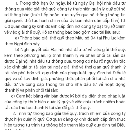
1. Trong thời hạn 07 ngày, kể từ ngày Đại hội nhà đầu tư
thông qua việc giải thể quỹ, công ty thực hiện quản lý quỹ gửi hồ
sơ thông báo (trực tiếp hoặc trực tuyến qua hệ thống thông tin
giải quyết thủ tục hành chính của Ủy ban nhân dân cấp tỉnh) tới
Cơ quan đăng ký kinh doanh cấp tỉnh nơi công ty đặt trụ sở chính
về việc giải thể quỹ. Hồ sơ thông báo bao gồm các tài liệu sau:
a) Thông báo giải thể quỹ theo Mẫu số 04 tại Phụ lục kèm
theo Nghị định này;
b) Nghị quyết của Đại hội nhà đầu tư về việc giải thể quỹ,
kèm theo phương án, lộ trình thanh lý và phân phối tài sản đã
được Đại hội nhà đầu tư thông qua, trong đó nêu rõ nguyên tắc
xác định giá trị tài sản tại ngày giải thể và thời gian quỹ thanh lý
tài sản phù hợp với quy định của pháp luật, quy định tại Điều lệ
quỹ và sổ tay định giá; phương thức phân phối tài sản cho nhà
đầu tư và cung cấp thông tin cho nhà đầu tư về hoạt động
thanh lý và phân phối tài sản;
c) Cam kết bằng văn bản được ký bởi đại diện theo pháp luật
của công ty thực hiện quản lý quỹ về việc chịu trách nhiệm hoàn
tất các thủ tục thanh lý tài sản để giải thể quỹ.
2. Trình tự thông báo giải thể quỹ, trách nhiệm của công ty
thực hiện quản lý quỹ, Cơ quan đăng ký kinh doanh cấp tỉnh thực
hiện tương tự trình tự thông báo thành lập quỹ quy định tại Điều