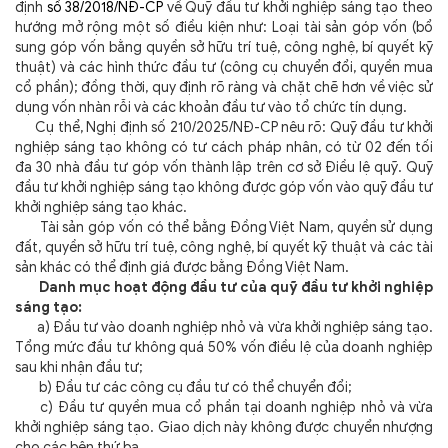
định
số 38/2018/NĐ-CP
về Quỹ đầu tư khởi nghiệp sáng tạo theo
hướng mở rộng một số điều kiện như: Loại tài sản góp vốn (bổ
sung góp vốn bằng quyền sở hữu trí tuệ, công nghệ, bí quyết kỹ
thuật) và các hình thức đầu tư (công cụ chuyển đổi, quyền mua
cổ phần); đồng thời, quy định rõ ràng và chặt chẽ hơn về việc sử
dụng vốn nhàn rỗi và các khoản đầu tư vào tổ chức tín dụng.
Cụ thể, Nghị định số 210/2025/NĐ-CP nêu rõ: Quỹ đầu tư khởi
nghiệp sáng tạo không có tư cách pháp nhân, có từ 02 đến tối
đa 30 nhà đầu tư góp vốn thành lập trên cơ sở Điều lệ quỹ. Quỹ
đầu tư khởi nghiệp sáng tạo không được góp vốn vào quỹ đầu tư
khởi nghiệp sáng tạo khác.
Tài sản góp vốn có thể bằng Đồng Việt Nam, quyền sử dụng
đất, quyền sở hữu trí tuệ, công nghệ, bí quyết kỹ thuật và các tài
sản khác có thể định giá được bằng Đồng Việt Nam.
Danh mục hoạt động đầu tư của quỹ đầu tư khởi nghiệp
sáng tạo:
a) Đầu tư vào doanh nghiệp nhỏ và vừa khởi nghiệp sáng tạo.
Tổng mức đầu tư không quá 50% vốn điều lệ của doanh nghiệp
sau khi nhận đầu tư;
b) Đầu tư các công cụ đầu tư có thể chuyển đổi;
c) Đầu tư quyền mua cổ phần tại doanh nghiệp nhỏ và vừa
khởi nghiệp sáng tạo. Giao dịch này không được chuyển nhượng
cho các bên thứ ba.