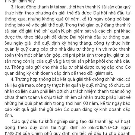
11 Nghị định này.
3. Hoạt động thanh lý tài sản, thời hạn thanh lý tài sản của quỹ
thực hiện theo phương án giải thể đã được Đại hội nhà đầu tư
thông qua, nhưng không quá 01 năm, kể từ ngày công bố bản
thông báo về việc giải thể quỹ. Trong thời gian quỹ đang thanh lý
tài sản để giải thể, phí quản lý, phí giám sát và các chi phí khác
được thu theo biểu phí đã được Đại hội nhà đầu tư thông qua.
Sau ngày giải thể quỹ, định kỳ hàng tháng, công ty thực hiện
quản lý quỹ cung cấp cho nhà đầu tư thông tin về mức thanh
toán trên một phần vốn góp, chi phí phát sinh trong kỳ, giá trị tài
sản ròng còn lại của quỹ và giá trị tài sản phân phối cho nhà đầu
tư. Thông báo gửi cho nhà đầu tư phải được cung cấp cho Cơ
quan đăng ký kinh doanh cấp tỉnh để theo dõi, giám sát.
4. Trường hợp thông báo kết quả giải thể không chính xác, có
tài liệu giả mạo, công ty thực hiện quản lý quỹ, những tổ chức, cá
nhân có liên quan phải liên đới chịu trách nhiệm thanh toán số nợ
chưa thanh toán và chịu trách nhiệm cá nhân trước pháp luật về
những hệ quả phát sinh trong thời hạn 03 năm, kể từ ngày báo
cáo kết quả giải thể gửi đến Cơ quan đăng ký kinh doanh cấp
tỉnh.
Các quỹ đầu tư khởi nghiệp sáng tạo đã thành lập và hoạt
động theo quy định tại Nghị định số 38/2018/NĐ-CP ngày
11/3/2018 của Chính phủ quy định chi tiết về đầu tư cho doanh