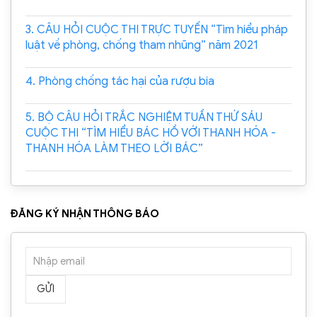
3. CÂU HỎI CUỘC THI TRỰC TUYẾN “Tìm hiểu pháp
luật về phòng, chống tham nhũng” năm 2021
4. Phòng chống tác hại của rượu bia
5. BỘ CÂU HỎI TRẮC NGHIỆM TUẦN THỨ SÁU
CUỘC THI “TÌM HIỂU BÁC HỒ VỚI THANH HÓA -
THANH HÓA LÀM THEO LỜI BÁC”
ĐĂNG KÝ NHẬN THÔNG BÁO
GỬI