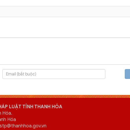
HÁP LUẬT TỈNH THANH HÓA
h Hóa.
hanh Hóa
l: stp@thanhhoa.gov.vn