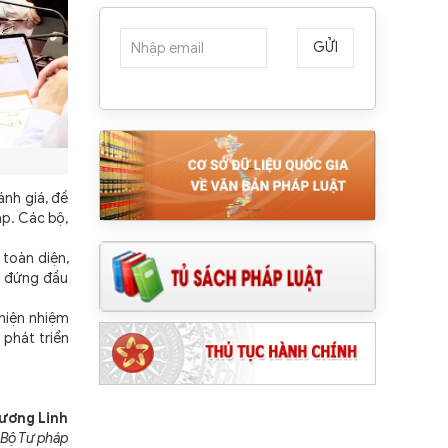
GỬI
ánh giá, đề
ập. Các bộ,
toàn diện,
i đứng đầu
hiện nhiệm
 phát triển
ương Linh
 Bộ Tư pháp