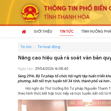
THÔNG TIN PHỔ BIẾN 
TỈNH THANH HÓA
GIỚI THIỆU
TIN TỨC
TÌNH HUỐNG PHÁ
Tin tức
Tin hoạt động
Nâng cao hiệu quả rà soát văn bản qu
Ngày tạo:
29/04/2026 16:08:40
Sáng 29/4, Bộ Tư pháp tổ chức hội nghị tập huấn triển kh
phương, kết nối trực tuyến tới 34 tỉnh, thành phố và hơn
Hội nghị do Thứ trưởng Bộ Tư pháp Nguyễn Thanh Tịnh, 
theo hình thức kết hợp trực tiếp và trực tuyến, kết nối từ 