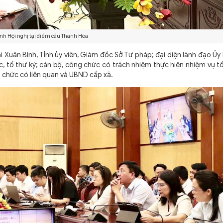
nh Hội nghị tại điểm cầu Thanh Hóa
uân Bình, Tỉnh ủy viên, Giám đốc Sở Tư pháp; đại diện lãnh đạo Ủ
ệc, tổ thư ký; cán bộ, công chức có trách nhiệm thực hiện nhiệm vụ t
ổ chức có liên quan và UBND cấp xã.