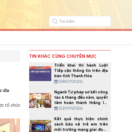
TIN KHÁC CÙNG CHUYÊN MỤC
Triển khai thi hành Luật
Tiếp cận thông tin trên địa
bàn tỉnh Thanh Hóa
(08/07/2026)
c địa
Ngành Tư pháp sơ kết công
tác 6 tháng đầu năm, quyết
tâm hoàn thành thắng lợi
ợc tổ chức
nhiệm vụ năm 2026
(02/07/2026)
Kết quả thực hiện chính
sách bảo vệ trẻ em trên
môi trường mạng giai đoạn