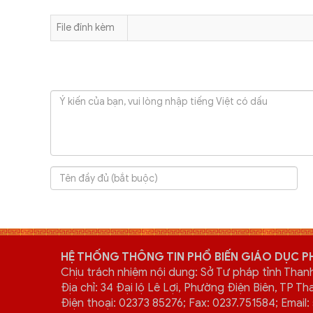
File đính kèm
HỆ THỐNG THÔNG TIN PHỔ BIẾN GIÁO DỤC P
Chịu trách nhiệm nội dung: Sở Tư pháp tỉnh Than
Địa chỉ: 34 Đại lộ Lê Lợi, Phường Điện Biên, TP T
Điện thoại: 02373 85276; Fax: 0237.751584; Emai