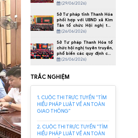
2020 - 2025 trên địa bàn
(29/06/2026)
tỉnh Thanh Hóa
Sở Tư pháp tỉnh Thanh Hóa
phối hợp với UBND xã Kim
Tân tổ chức Hội nghị tập
huấn công tác hòa giải ở cơ
(26/06/2026)
sở
Sở Tư pháp Thanh Hóa tổ
chức hội nghị tuyên truyền,
phổ biến các quy định của
pháp luật về xây dựng cấp
(25/06/2026)
xã đạt chuẩn tiếp cận pháp
luật tại Xã Yên Định
TRẮC NGHIỆM
1. CUỘC THI TRỰC TUYẾN “TÌM
HIỂU PHÁP LUẬT VỀ AN TOÀN
GIAO THÔNG”
2. CUỘC THI TRỰC TUYẾN “TÌM
HIỂU PHÁP LUẬT VỀ AN TOÀN