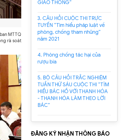
GIAO THÔNG”
3. CÂU HỎI CUỘC THI TRỰC
TUYẾN “Tìm hiểu pháp luật về
phòng, chống tham nhũng”
y ban MTTQ
năm 2021
ổng rà soát
4. Phòng chống tác hại của
rượu bia
5. BỘ CÂU HỎI TRẮC NGHIỆM
TUẦN THỨ SÁU CUỘC THI “TÌM
HIỂU BÁC HỒ VỚI THANH HÓA
- THANH HÓA LÀM THEO LỜI
BÁC”
ĐĂNG KÝ NHẬN THÔNG BÁO