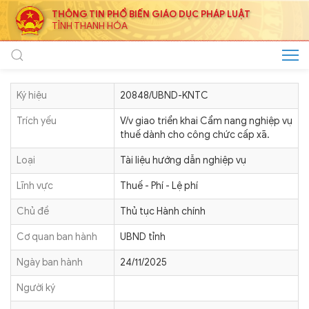
THÔNG TIN PHỔ BIẾN GIÁO DỤC PHÁP LUẬT
TỈNH THANH HÓA
Ký hiệu
20848/UBND-KNTC
Trích yếu
V/v giao triển khai Cẩm nang nghiệp vụ
thuế dành cho công chức cấp xã.
Loại
Tài liệu hướng dẫn nghiệp vụ
Lĩnh vực
Thuế - Phí - Lệ phí
Chủ đề
Thủ tục Hành chính
Cơ quan ban hành
UBND tỉnh
Ngày ban hành
24/11/2025
Người ký