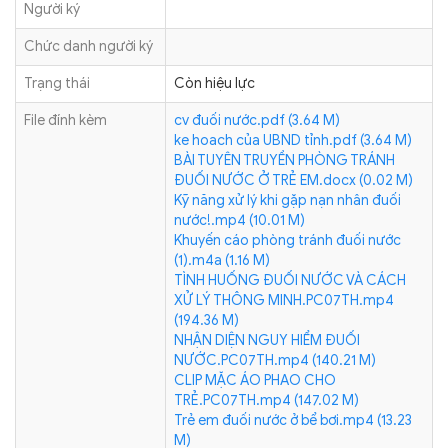
Người ký
Chức danh người ký
Trạng thái
Còn hiệu lực
File đính kèm
cv đuối nước.pdf (3.64 M)
ke hoach của UBND tỉnh.pdf (3.64 M)
BÀI TUYÊN TRUYỀN PHÒNG TRÁNH
ĐUỐI NƯỚC Ở TRẺ EM.docx (0.02 M)
Kỹ năng xử lý khi gặp nạn nhân đuối
nước!.mp4 (10.01 M)
Khuyến cáo phòng tránh đuối nước
(1).m4a (1.16 M)
TÌNH HUỐNG ĐUỐI NƯỚC VÀ CÁCH
XỬ LÝ THÔNG MINH.PC07TH.mp4
(194.36 M)
NHẬN DIỆN NGUY HIỂM ĐUỐI
NƯỚC.PC07TH.mp4 (140.21 M)
CLIP MẶC ÁO PHAO CHO
TRẺ.PC07TH.mp4 (147.02 M)
Trẻ em đuối nước ở bể bơi.mp4 (13.23
M)