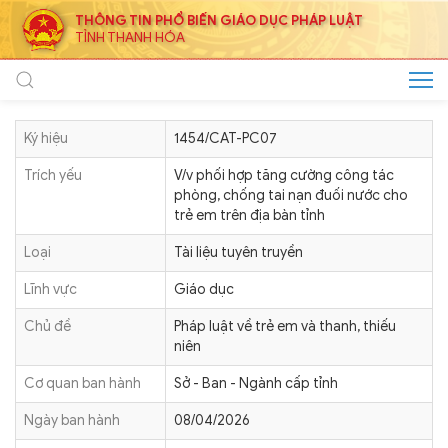
THÔNG TIN PHỔ BIẾN GIÁO DỤC PHÁP LUẬT
TỈNH THANH HÓA
Ký hiệu
1454/CAT-PC07
Trích yếu
V/v phối hợp tăng cường công tác
phòng, chống tai nạn đuối nước cho
trẻ em trên địa bàn tỉnh
Loại
Tài liệu tuyên truyền
Lĩnh vực
Giáo dục
Chủ đề
Pháp luật về trẻ em và thanh, thiếu
niên
Cơ quan ban hành
Sở - Ban - Ngành cấp tỉnh
Ngày ban hành
08/04/2026