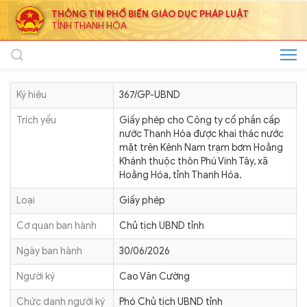
THÔNG TIN PHỔ BIẾN GIÁO DỤC PHÁP LUẬT
TỈNH THANH HÓA
Ký hiệu
367/GP-UBND
Trích yếu
Giấy phép cho Công ty cổ phần cấp
nước Thanh Hóa được khai thác nước
mặt trên Kênh Nam trạm bơm Hoằng
Khánh thuộc thôn Phú Vinh Tây, xã
Hoằng Hóa, tỉnh Thanh Hóa.
Loại
Giấy phép
Cơ quan ban hành
Chủ tịch UBND tỉnh
Ngày ban hành
30/06/2026
Người ký
Cao Văn Cường
Chức danh người ký
Phó Chủ tịch UBND tỉnh