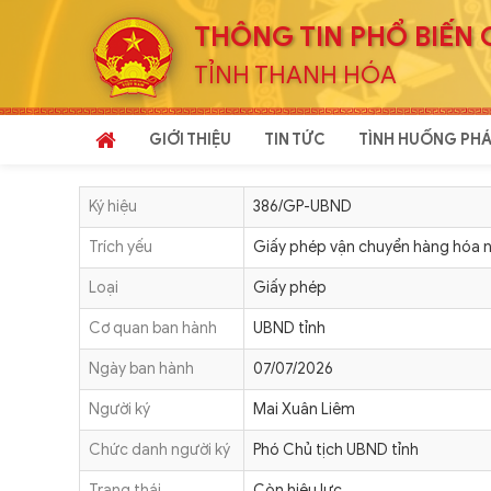
THÔNG TIN PHỔ BIẾN 
TỈNH THANH HÓA
GIỚI THIỆU
TIN TỨC
TÌNH HUỐNG PHÁ
Ký hiệu
386/GP-UBND
Trích yếu
Giấy phép vận chuyển hàng hóa 
Loại
Giấy phép
Cơ quan ban hành
UBND tỉnh
Ngày ban hành
07/07/2026
Người ký
Mai Xuân Liêm
Chức danh người ký
Phó Chủ tịch UBND tỉnh
Trạng thái
Còn hiệu lực