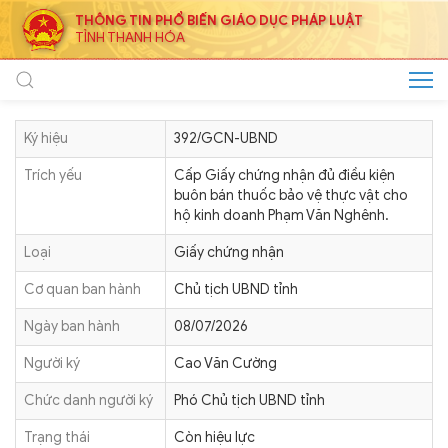
THÔNG TIN PHỔ BIẾN GIÁO DỤC PHÁP LUẬT
TỈNH THANH HÓA
Ký hiệu
392/GCN-UBND
Trích yếu
Cấp Giấy chứng nhận đủ điều kiện
buôn bán thuốc bảo vệ thực vật cho
hộ kinh doanh Phạm Văn Nghênh.
Loại
Giấy chứng nhận
Cơ quan ban hành
Chủ tịch UBND tỉnh
Ngày ban hành
08/07/2026
Người ký
Cao Văn Cường
Chức danh người ký
Phó Chủ tịch UBND tỉnh
Trạng thái
Còn hiệu lực