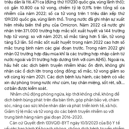
triệu dân là 116.471 ca (đứng thứ 117/230 quốc gia, vùng lãnh thổ);
có gần 10.800 ca tử vong, chiếm tỷ lệ 0,11% trên tổng số ca
nhiễm của năm 2022; số ca tử vong trên 1 triệu dân xếp thứ
139/230 quốc gia, vùng lãnh thổ. Trong nước đã ghi nhận sự xuất
hiện nhiều biến thể phụ của Omicron. Năm 2022 cả nước ghi
nhận trên 371.000 trường hợp mắc sốt xuất huyết và 144 trường
hợp tử vong; so với năm 2021, số mắc tăng hơn 5 lần, tử vong
tăng 5,3 lần. Số mắc sốt xuất huyết trong năm 2022 cao hơn số
mắc trung bình năm các giai đoạn trước. Trong năm 2022 ghi
nhận 02 trường hợp đậu mùa khỉ là các trường hợp nhập cảnh từ
nước ngoài và 01 trường hợp dương tính với cúm A(H5). Ngoài ra,
hầu hết các dịch bệnh truyền nhiễm khác ổn định, không ghi
nhận các ổ dịch lớn trong cộng đồng; số mắc, tử vong giảm so
với cùng kỳ năm 2021. Các dịch bệnh lưu hành, các bệnh có vắc
xin dự phòng trong nước như cúm, tay chân miệng, sốt rét, sởi...
cơ bản được kiểm soát.
Nhằm chủ động phòng ngừa, kịp thời khống chế, không để
dịch bệnh bùng phát trên địa bàn tỉnh, góp phần bảo vệ, chăm
sóc, nâng cao sức khỏe nhân dân và phát triển kinh tế, xã hội.
Giảm tỷ lệ mắc và tử vong do các bệnh truyền nhiễm so với
trung bình hàng năm giai đoạn 2016-2020.
Căn cứ Quyết định 1331/QĐ-BYT ngày 10/3/2023 của Bộ Y tế
về việc ban hành Kế hoạch phòng, chống dịch bệnh truyền nhiễm