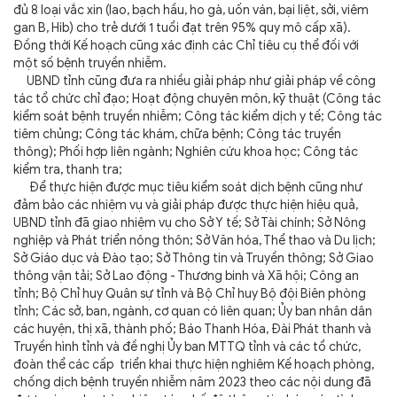
đủ 8 loại vắc xin (lao, bạch hầu, ho gà, uốn ván, bại liệt, sởi, viêm
gan B, Hib) cho trẻ dưới 1 tuổi đạt trên 95% quy mô cấp xã).
Đồng thời Kế hoạch cũng xác định các Chỉ tiêu cụ thể đối với
một số bệnh truyền nhiễm.
UBND tỉnh cũng đưa ra nhiều giải pháp như giải pháp về công
tác tổ chức chỉ đạo; Hoạt động chuyên môn, kỹ thuật (Công tác
kiểm soát bệnh truyền nhiễm; Công tác kiểm dịch y tế; Công tác
tiêm chủng; Công tác khám, chữa bệnh; Công tác truyền
thông); Phối hợp liên ngành; Nghiên cứu khoa học; Công tác
kiểm tra, thanh tra;
Để thực hiện được mục tiêu kiểm soát dịch bệnh cũng như
đảm bảo các nhiệm vụ và giải pháp được thực hiện hiệu quả,
UBND tỉnh đã giao nhiệm vụ cho Sở Y tế; Sở Tài chính; Sở Nông
nghiệp và Phát triển nông thôn; Sở Văn hóa, Thể thao và Du lịch;
Sở Giáo dục và Đào tạo; Sở Thông tin và Truyền thông; Sở Giao
thông vận tải; Sở Lao động - Thương binh và Xã hội; Công an
tỉnh; Bộ Chỉ huy Quân sự tỉnh và Bộ Chỉ huy Bộ đội Biên phòng
tỉnh; Các sở, ban, ngành, cơ quan có liên quan; Ủy ban nhân dân
các huyện, thị xã, thành phố; Báo Thanh Hóa, Đài Phát thanh và
Truyền hình tỉnh và đề nghị Ủy ban MTTQ tỉnh và các tổ chức,
đoàn thể các cấp triển khai thực hiện nghiêm Kế hoạch phòng,
chống dịch bệnh truyền nhiễm năm 2023 theo các nội dung đã