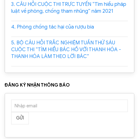
3. CÂU HỎI CUỘC THI TRỰC TUYẾN “Tìm hiểu pháp
luật về phòng, chống tham nhũng” năm 2021
4. Phòng chống tác hại của rượu bia
5. BỘ CÂU HỎI TRẮC NGHIỆM TUẦN THỨ SÁU
CUỘC THI “TÌM HIỂU BÁC HỒ VỚI THANH HÓA -
THANH HÓA LÀM THEO LỜI BÁC”
ĐĂNG KÝ NHẬN THÔNG BÁO
GỬI