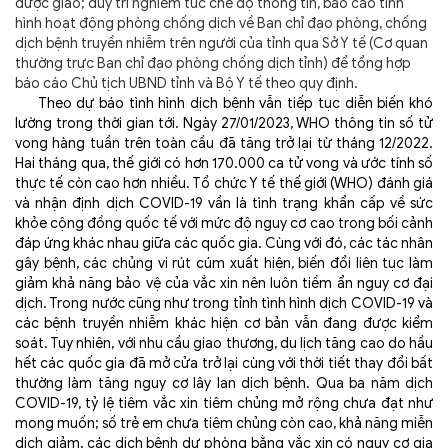
được giao; duy trì nghiêm túc chế độ thông tin, báo cáo tình
hình hoạt động phòng chống dịch về Ban chỉ đạo phòng, chống
dịch bệnh truyền nhiễm trên người của tỉnh qua Sở Y tế (Cơ quan
thường trực Ban chỉ đạo phòng chống dịch tỉnh) để tổng hợp
báo cáo Chủ tịch UBND tỉnh và Bộ Y tế theo quy định.
Theo dự báo tình hình dịch bệnh vẫn tiếp tục diễn biến khó
lường trong thời gian tới. Ngày 27/01/2023, WHO thông tin số tử
vong hàng tuần trên toàn cầu đã tăng trở lại từ tháng 12/2022.
Hai tháng qua, thế giới có hơn 170.000 ca tử vong và ước tính số
thực tế còn cao hơn nhiều. Tổ chức Y tế thế giới (WHO) đánh giá
và nhận định dịch COVID-19 vần là tình trạng khẩn cấp về sức
khỏe cộng đồng quốc tế với mức độ nguy cơ cao trong bối cảnh
đáp ứng khác nhau giữa các quốc gia. Cùng với đó, các tác nhân
gây bệnh, các chủng vi rút cúm xuất hiện, biến đổi liên tục làm
giảm khả năng bảo vệ của vắc xin nên luôn tiềm ẩn nguy cơ đại
dịch. Trong nước cũng như trong tỉnh tình hình dịch COVID-19 và
các bệnh truyền nhiễm khác hiện cơ bản vẫn đang được kiểm
soát. Tuy nhiên, với nhu cầu giao thương, du lịch tăng cao do hầu
hết các quốc gia đã mở cửa trở lại cùng với thời tiết thay đổi bất
thường làm tăng nguy cơ lây lan dịch bệnh. Qua ba năm dịch
COVID-19, tỷ lệ tiêm vắc xin tiêm chủng mở rộng chưa đạt như
mong muốn; số trẻ em chưa tiêm chủng còn cao, khả năng miễn
dịch giảm, các dịch bệnh dự phòng bằng vắc xin có nguy cơ gia