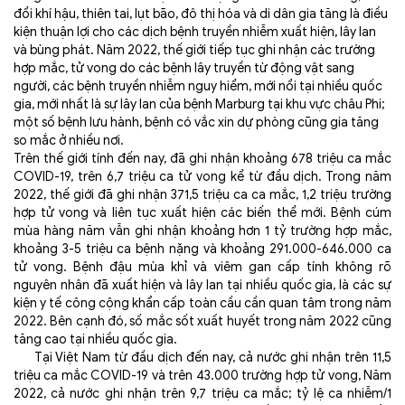
đổi khí hậu, thiên tai, lụt bão, đô thị hóa và di dân gia tăng là điều
kiện thuận lợi cho các dịch bệnh truyền nhiễm xuất hiện, lây lan
và bùng phát. Năm 2022, thế giới tiếp tục ghi nhận các trường
hợp mắc, tử vong do các bệnh lây truyền từ động vật sang
người, các bệnh truyền nhiễm nguy hiểm, mới nổi tại nhiều quốc
gia, mới nhất là sự lây lan của bệnh Marburg tại khu vực châu Phi;
một số bệnh lưu hành, bệnh có vắc xin dự phòng cũng gia tăng
so mắc ở nhiều nơi.
Trên thế giới
tính đến nay, đã ghi nhận khoảng 678 triệu ca mắc
COVID-19, trên 6,7 triệu ca tử vong kể từ đầu dịch. Trong năm
2022, thế giới đã ghi nhận 371,5 triệu ca ca mắc, 1,2 triệu trường
hợp tử vong và liên tục xuất hiện các biến thể mới. Bệnh cúm
mùa hàng năm vẫn ghi nhận khoảng hơn 1 tỷ trường hợp mắc,
khoảng 3-5 triệu ca bệnh nặng và khoảng 291.000-646.000 ca
tử vong. Bệnh đậu mùa khỉ và viêm gan cấp tính không rõ
nguyên nhân đã xuất hiện và lây lan tại nhiều quốc gia, là các sự
kiện y tế công cộng khẩn cấp toàn cầu cần quan tâm trong năm
2022. Bên cạnh đó, số mắc sốt xuất huyết trong năm 2022 cũng
tăng cao tại nhiều quốc gia.
Tại Việt Nam từ đầu dịch đến nay, cả nước ghi nhận trên 11,5
triệu ca mắc COVID-19 và trên 43.000 trường hợp tử vong, Năm
2022, cả nước ghi nhận trên 9,7 triệu ca mắc; tỷ lệ ca nhiễm/1