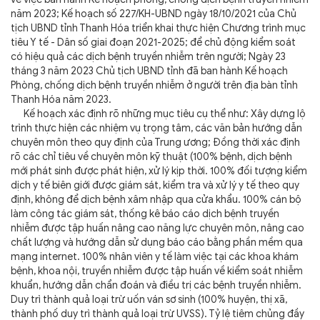
năm 2023; Kế hoạch số 227/KH-UBND ngày 18/10/2021 của Chủ
tịch UBND tỉnh Thanh Hóa triển khai thực hiện Chương trình mục
tiêu Y tế - Dân số giai đoạn 2021-2025; để chủ động kiểm soát
có hiệu quả các dịch bệnh truyền nhiễm trên người; Ngày 23
tháng 3 năm 2023 Chủ tịch UBND tỉnh đã ban hành Kế hoạch
Phòng, chống dịch bệnh truyền nhiễm ở người trên địa bàn tỉnh
Thanh Hóa năm 2023.
Kế hoạch xác định rõ những mục tiêu cụ thể như: Xây dựng lộ
trình thực hiện các nhiệm vụ trọng tâm, các văn bản hướng dẫn
chuyên môn theo quy định của Trung ương; Đồng thời xác định
rõ các chỉ tiêu về chuyên môn kỹ thuật (100% bệnh, dịch bệnh
mới phát sinh được phát hiện, xử lý kịp thời. 100% đối tượng kiểm
dịch y tế biên giới được giám sát, kiểm tra và xử lý y tế theo quy
định, không để dịch bệnh xâm nhập qua cửa khẩu. 100% cán bộ
làm công tác giám sát, thống kê báo cáo dịch bệnh truyền
nhiễm được tập huấn nâng cao năng lực chuyên môn, nâng cao
chất lượng và hướng dẫn sử dụng báo cáo bằng phần mềm qua
mạng internet. 100% nhân viên y tế làm việc tại các khoa khám
bệnh, khoa nội, truyền nhiễm được tập huấn về kiểm soát nhiễm
khuẩn, hướng dẫn chẩn đoán và điều trị các bệnh truyền nhiễm.
Duy trì thành quả loại trừ uốn ván sơ sinh (100% huyện, thị xã,
thành phố duy trì thành quả loại trừ UVSS). Tỷ lệ tiêm chủng đầy