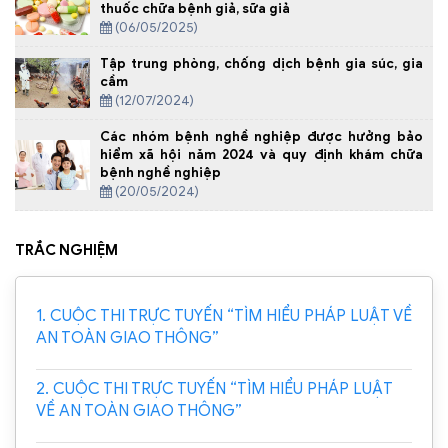
thuốc chữa bệnh giả, sữa giả
(06/05/2025)
Tập trung phòng, chống dịch bệnh gia súc, gia
cầm
(12/07/2024)
Các nhóm bệnh nghề nghiệp được hưởng bảo
hiểm xã hội năm 2024 và quy định khám chữa
bệnh nghề nghiệp
(20/05/2024)
TRẮC NGHIỆM
1. CUỘC THI TRỰC TUYẾN “TÌM HIỂU PHÁP LUẬT VỀ
AN TOÀN GIAO THÔNG”
2. CUỘC THI TRỰC TUYẾN “TÌM HIỂU PHÁP LUẬT
VỀ AN TOÀN GIAO THÔNG”