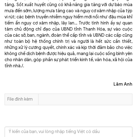
tăng. Sốt xuất huyết cũng có khả năng gia tăng với dự báo mùa
mưa đến sớm, lượng mưa tăng cao và nguy cơ xâm nhập của týp
vi rút; các bệnh truyền nhiễm nguy hiểm mới nổi như đậu mùa khỉ
tiềm ẩn nguy cơ xâm nhập, lây lan… Trước tình hình ấy sự quan
tâm chủ động chỉ đạo của UBND tỉnh Thanh Hóa, sự vào cuộc
của các sở, ban, ngành, đoàn thể cấp tỉnh và UBND các cấp cũng
như toàn bộ hệ thống chính trị và người là hết sức cần thiết,
những xử lý cương quyết, chính xác và kịp thời đảm bảo cho việc
không chế dịch bệnh được hiệu quả, mang lại cuộc sống bình yên
cho nhân dân, góp phần sự phát triển kinh tế, văn hóa, xã hội của
tỉnh nhà./.
Lâm Anh
File đính kèm