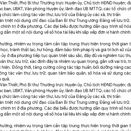
n Thiết, Phó Bí thư Thường trực Huyện ủy, Chủ tịch HĐND huyện; đạ
c ban, UBKT, Văn phòng Huyện ủy; lãnh đạo UB MTTQ, các tổ chức chí
 chức làm công tác văn thư, lưu trữ của Đảng ủy các xã, thị trấn
 triệt nội dung chỉ đạo của Ban Bí thư Trung ương Đảng về lưu trữ, 
hính trị ở địa phương. Các đại biểu được hướng dẫn quy trình số hóa t
g dẫn một số nội dung về số hóa tài liệu khi sắp xếp đơn vị hành chính;
hướng, nhiệm vụ trọng tâm cần tập trung thực hiện trong thời gian 
ọc, tránh thất lạc, hư hỏng, đảm bảo tính pháp lý và giá trị lịch sử của 
ủy ở địa phương tiếp tục quán triệt sâu sắc, đầy đủ và nghiêm túc th
 thư, lưu trữ, xác định đây là nhiệm vụ quan trọng, gắn với vai trò, 
hiện. Đồng thời, tăng cường công tác tập huấn, bồi dưỡng nâng cao 
ng tác văn thư, lưu trữ; quan tâm bảo quản, số hóa và sử dụng các 
u quả.
n Thiết, Phó Bí thư Thường trực Huyện ủy, Chủ tịch HĐND huyện; đạ
c ban, UBKT, Văn phòng Huyện ủy; lãnh đạo UB MTTQ, các tổ chức chí
 chức làm công tác văn thư, lưu trữ của Đảng ủy các xã, thị trấn
 triệt nội dung chỉ đạo của Ban Bí thư Trung ương Đảng về lưu trữ, 
hính trị ở địa phương. Các đại biểu được hướng dẫn quy trình số hóa t
g dẫn một số nội dung về số hóa tài liệu khi sắp xếp đơn vị hành chính;
hướng, nhiệm vụ trọng tâm cần tập trung thực hiện trong thời gian 