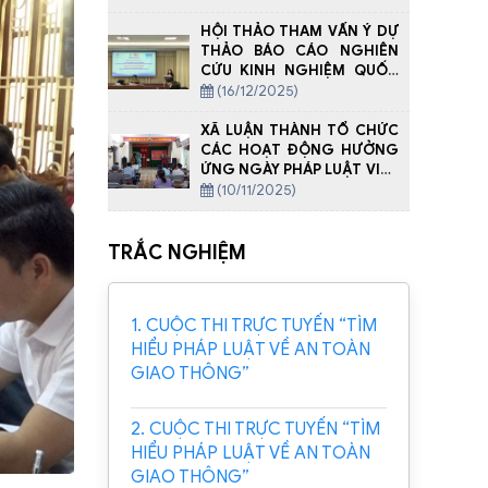
biên giới tại xã Quan Sơn
cho cụm 08 xã biên giới
HỘI THẢO THAM VẤN Ý DỰ
tỉnh Thanh Hóa năm 2025
THẢO BÁO CÁO NGHIÊN
CỨU KINH NGHIỆM QUỐC
TẾ VỀ TỘI PHẠM HÓA HÀNH
(16/12/2025)
VI XÂM HẠI NGƯỜI CHƯA
THÀNH NIÊN, BAO GỒM CẢ
XÃ LUẬN THÀNH TỔ CHỨC
TRÊN MÔI TRƯỜNG MẠNG
CÁC HOẠT ĐỘNG HƯỞNG
ỨNG NGÀY PHÁP LUẬT VIỆT
NAM
(10/11/2025)
TRẮC NGHIỆM
1. CUỘC THI TRỰC TUYẾN “TÌM
HIỂU PHÁP LUẬT VỀ AN TOÀN
GIAO THÔNG”
2. CUỘC THI TRỰC TUYẾN “TÌM
HIỂU PHÁP LUẬT VỀ AN TOÀN
GIAO THÔNG”