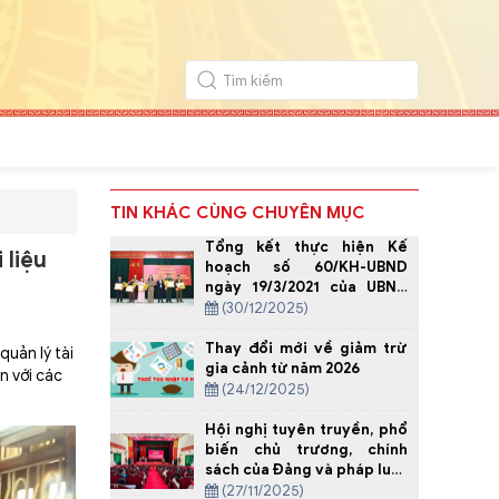
TIN KHÁC CÙNG CHUYÊN MỤC
Tổng kết thực hiện Kế
 liệu
hoạch số 60/KH-UBND
ngày 19/3/2021 của UBND
tỉnh về Tuyên truyền thực
(30/12/2025)
hiện nếp sống văn hóa
trong tang lễ vùng đồng
Thay đổi mới về giảm trừ
quản lý tài
bào Mông tỉnh Thanh Hóa,
gia cảnh từ năm 2026
n với các
giai đoạn 2021-2025.
(24/12/2025)
Hội nghị tuyên truyền, phổ
biến chủ trương, chính
sách của Đảng và pháp luật
của Nhà nước về công tác
(27/11/2025)