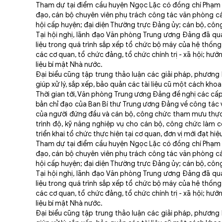
Tham dự tại điểm cầu huyện Ngọc Lặc có đồng chí Phạm Vă
đạo, cán bộ chuyên viên phụ trách công tác văn phòng cá
hội cấp huyện; đại diện Thường trực Đảng ủy; cán bộ, công
Tại hội nghị, lãnh đạo Văn phòng Trung ương Đảng đã quán
liệu trong quá trình sắp xếp tổ chức bộ máy của hệ thống c
các cơ quan, tổ chức đảng, tổ chức chính trị - xã hội; hướn
liệu bí mật Nhà nước.
Đại biểu cũng tập trung thảo luận các giải pháp, phương 
giúp xử lý, sắp xếp, bảo quản các tài liệu cũ một cách khoa h
Thời gian tới, Văn phòng Trung ương Đảng đề nghị các cấp 
bản chỉ đạo của Ban Bí thư Trung ương Đảng về công tác văn
của người đứng đầu và cán bộ, công chức tham mưu thực 
trình độ, kỹ năng nghiệp vụ cho cán bộ, công chức làm cô
triển khai tổ chức thực hiện tại cơ quan, đơn vị mới đạt hiệ
Tham dự tại điểm cầu huyện Ngọc Lặc có đồng chí Phạm Vă
đạo, cán bộ chuyên viên phụ trách công tác văn phòng cá
hội cấp huyện; đại diện Thường trực Đảng ủy; cán bộ, công
Tại hội nghị, lãnh đạo Văn phòng Trung ương Đảng đã quán
liệu trong quá trình sắp xếp tổ chức bộ máy của hệ thống c
các cơ quan, tổ chức đảng, tổ chức chính trị - xã hội; hướn
liệu bí mật Nhà nước.
Đại biểu cũng tập trung thảo luận các giải pháp, phương 