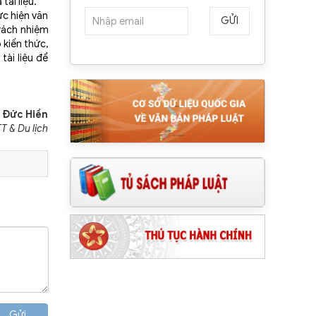
tài liệu.
ực hiện văn
GỬI
trách nhiệm
kiến thức,
tài liệu để
- Đức Hiền
T & Du lịch
Gửi