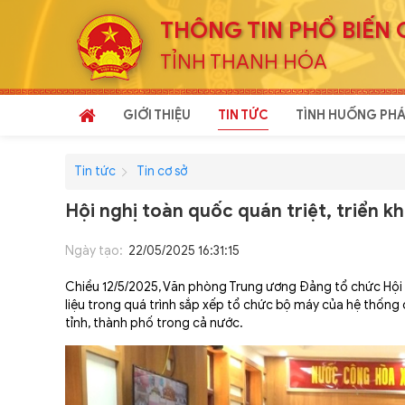
THÔNG TIN PHỔ BIẾN 
TỈNH THANH HÓA
GIỚI THIỆU
TIN TỨC
TÌNH HUỐNG PHÁ
Tin tức
Tin cơ sở
Hội nghị toàn quốc quán triệt, triển kha
Ngày tạo:
22/05/2025 16:31:15
Chiều 12/5/2025, Văn phòng Trung ương Đảng tổ chức Hội ngh
liệu trong quá trình sắp xếp tổ chức bộ máy của hệ thống c
tỉnh, thành phố trong cả nước.