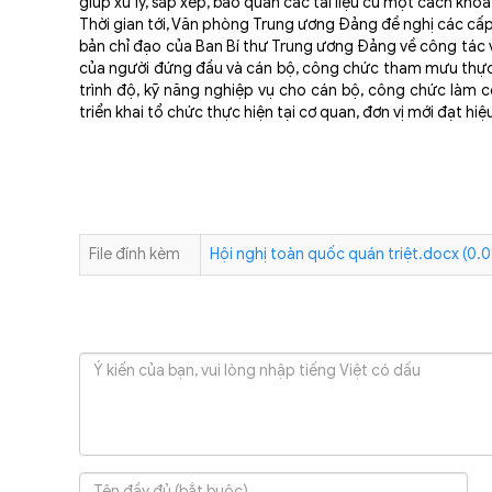
giúp xử lý, sắp xếp, bảo quản các tài liệu cũ một cách khoa h
Thời gian tới, Văn phòng Trung ương Đảng đề nghị các cấp 
bản chỉ đạo của Ban Bí thư Trung ương Đảng về công tác văn
của người đứng đầu và cán bộ, công chức tham mưu thực 
trình độ, kỹ năng nghiệp vụ cho cán bộ, công chức làm cô
triển khai tổ chức thực hiện tại cơ quan, đơn vị mới đạt hiệ
File đính kèm
Hội nghị toàn quốc quán triệt.docx (0.0