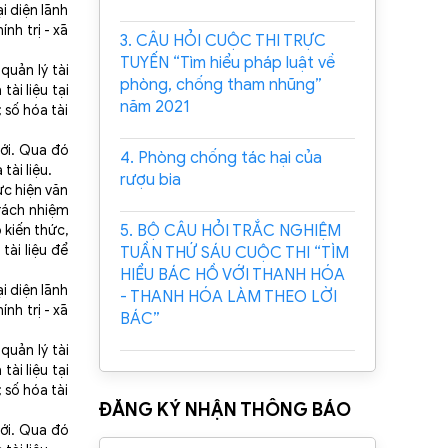
i diện lãnh
nh trị - xã
3. CÂU HỎI CUỘC THI TRỰC
TUYẾN “Tìm hiểu pháp luật về
quản lý tài
phòng, chống tham nhũng”
ài liệu tại
năm 2021
 số hóa tài
tới. Qua đó
4. Phòng chống tác hại của
tài liệu.
rượu bia
ực hiện văn
trách nhiệm
5. BỘ CÂU HỎI TRẮC NGHIỆM
kiến thức,
tài liệu để
TUẦN THỨ SÁU CUỘC THI “TÌM
HIỂU BÁC HỒ VỚI THANH HÓA
i diện lãnh
- THANH HÓA LÀM THEO LỜI
nh trị - xã
BÁC”
quản lý tài
ài liệu tại
 số hóa tài
ĐĂNG KÝ NHẬN THÔNG BÁO
tới. Qua đó