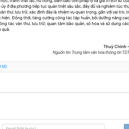
ọc, tránh thất lạc, hư hỏng, đảm bảo tính pháp lý và giá trị lịch sử của 
ủy ở địa phương tiếp tục quán triệt sâu sắc, đầy đủ và nghiêm túc th
 thư, lưu trữ, xác định đây là nhiệm vụ quan trọng, gắn với vai trò, 
hiện. Đồng thời, tăng cường công tác tập huấn, bồi dưỡng nâng cao 
ng tác văn thư, lưu trữ; quan tâm bảo quản, số hóa và sử dụng các 
u quả.
Thuỳ Chinh 
Nguồn tin: Trung tâm văn hóa thông tin TDT
1 M)