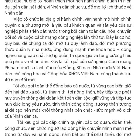
hiệu quả, hướng tới hoàn thiện một nền hành chính quản trị hiện
đại, gần dân, sát dân, vì Nhân dân phục vụ, để mọi lợi ích thuộc về
Nhân dân.
Việc tổ chức lại địa giới hành chính, vận hành mô hình chính
quyền địa phương mới là yêu cầu khách quan và tất yếu của sự
nghiệp phát triển đất nước trong bối cảnh toàn cầu hóa, chuyển
đổi số và cuộc cách mạng công nghiệp lần thứ tư. Đây là cơ hội
quý báu để chúng ta đổi mới tư duy lãnh đạo, đổi mới phương
thức quản lý nhà nước, ứng dụng mạnh mẽ khoa học – công
nghệ, nâng cao chất lượng quản trị quốc gia và tăng cường hiệu
quả phục vụ nhân dân. Đây là kết quả của sự nghiệp Cách mạng
95 năm dưới sự lãnh đạo của Đảng; 80 năm Nhà nước Việt Nam
dân chủ cộng hòa và Cộng hòa XHCN Việt Nam cùng thành tựu
40 năm đổi mới.
Tôi kêu gọi toàn thể đồng bào cả nước, từ vùng cao biên giới
đến hải đảo xa xôi, từ thành thị tới nông thôn, hãy tiếp tục phát
huy truyền thống đại đoàn kết toàn dân tộc, giữ vững và tiếp tục
hun đúc lòng yêu nước, tinh thần cộng đồng, tương thân tương
ái để tạo nên một khối thống nhất bền chặt - sức mạnh vô địch
của Nhân dân ta.
Tôi kêu gọi các cấp chính quyền, các cơ quan, đoàn thể,
công chức, viên chức, người lao động hãy chuyển mình mạnh mẽ
trong tư duy và hành động, nắm bắt xu thế phát triển, đổi mới