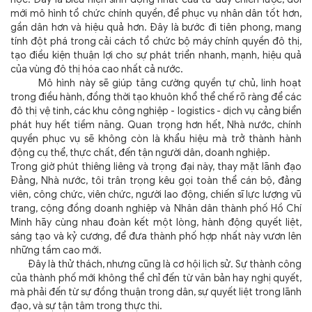
mới mô hình tổ chức chính quyền, để phục vụ nhân dân tốt hơn,
gần dân hơn và hiệu quả hơn. Đây là bước đi tiên phong, mang
tính đột phá trong cải cách tổ chức bộ máy chính quyền đô thị,
tạo điều kiện thuận lợi cho sự phát triển nhanh, mạnh, hiệu quả
của vùng đô thị hóa cao nhất cả nước.
Mô hình này sẽ giúp tăng cường quyền tự chủ, linh hoạt
trong điều hành, đồng thời tạo khuôn khổ thể chế rõ ràng để các
đô thị vệ tinh, các khu công nghiệp - logistics - dịch vụ cảng biển
phát huy hết tiềm năng. Quan trọng hơn hết, Nhà nước, chính
quyền phục vụ sẽ không còn là khẩu hiệu mà trở thành hành
động cụ thể, thực chất, đến tận người dân, doanh nghiệp.
Trong giờ phút thiêng liêng và trọng đại này, thay mặt lãnh đạo
Đảng, Nhà nước, tôi trân trọng kêu gọi toàn thể cán bộ, đảng
viên, công chức, viên chức, người lao động, chiến sĩ lực lượng vũ
trang, cộng đồng doanh nghiệp và Nhân dân thành phố Hồ Chí
Minh hãy cùng nhau đoàn kết một lòng, hành động quyết liệt,
sáng tạo và kỷ cương, để đưa thành phố hợp nhất này vươn lên
những tầm cao mới.
Đây là thử thách, nhưng cũng là cơ hội lịch sử. Sự thành công
của thành phố mới không thể chỉ đến từ văn bản hay nghị quyết,
mà phải đến từ sự đồng thuận trong dân, sự quyết liệt trong lãnh
đạo, và sự tận tâm trong thực thi.