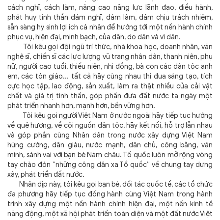
cách nghĩ, cách làm, nâng cao năng lực lãnh đạo, điều hành,
phát huy tinh thần dám nghĩ, dám làm, dám chịu trách nhiệm,
sẵn sàng hy sinh lợi ích cá nhân để hướng tới một nền hành chính
phục vụ, hiện đại, minh bạch, của dân, do dân và vì dân.
Tôi kêu gọi đội ngũ trí thức, nhà khoa học, doanh nhân, văn
nghệ sĩ, chiến sĩ các lực lượng vũ trang nhân dân, thanh niên, phụ
nữ, người cao tuổi, thiếu niên, nhi đồng, bà con các dân tộc anh
em, các tôn giáo... tất cả hãy cùng nhau thi đua sáng tạo, tích
cực học tập, lao động, sản xuất, làm ra thật nhiều của cải vật
chất và giá trị tinh thần, góp phần đưa đất nước ta ngày một
phát triển nhanh hơn, mạnh hơn, bền vững hơn.
Tôi kêu gọi người Việt Nam ở nước ngoài hãy tiếp tục hướng
về quê hương, về cội nguồn dân tộc, hãy kết nối, hỗ trợ lẫn nhau
và góp phần cùng Nhân dân trong nước xây dựng Việt Nam
hùng cường, dân giàu, nước mạnh, dân chủ, công bằng, văn
minh, sánh vai với bạn bè Năm châu. Tổ quốc luôn mở rộng vòng
tay chào đón “những công dân xa Tổ quốc” về chung tay dựng
xây, phát triển đất nước.
Nhân dịp này, tôi kêu gọi bạn bè, đối tác quốc tế, các tổ chức
đa phương hãy tiếp tục đồng hành cùng Việt Nam trong hành
trình xây dựng một nền hành chính hiện đại, một nền kinh tế
năng động, một xã hội phát triển toàn diện và một đất nước Việt