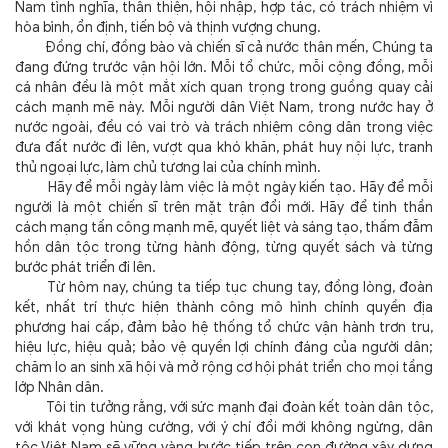
Nam tình nghĩa, thân thiện, hội nhập, hợp tác, có trách nhiệm vì
hòa bình, ổn định, tiến bộ và thịnh vượng chung.
Đồng chí, đồng bào và chiến sĩ cả nước thân mến, Chúng ta
đang đứng trước vận hội lớn. Mỗi tổ chức, mỗi cộng đồng, mỗi
cá nhân đều là một mắt xích quan trọng trong guồng quay cải
cách mạnh mẽ này. Mỗi người dân Việt Nam, trong nước hay ở
nước ngoài, đều có vai trò và trách nhiệm công dân trong việc
đưa đất nước đi lên, vượt qua khó khăn, phát huy nội lực, tranh
thủ ngoại lực, làm chủ tương lai của chính mình.
Hãy để mỗi ngày làm việc là một ngày kiến tạo. Hãy để mỗi
người là một chiến sĩ trên mặt trận đổi mới. Hãy để tinh thần
cách mạng tấn công mạnh mẽ, quyết liệt và sáng tạo, thấm đẫm
hồn dân tộc trong từng hành động, từng quyết sách và từng
bước phát triển đi lên.
Từ hôm nay, chúng ta tiếp tục chung tay, đồng lòng, đoàn
kết, nhất trí thực hiện thành công mô hình chính quyền địa
phương hai cấp, đảm bảo hệ thống tổ chức vận hành trơn tru,
hiệu lực, hiệu quả; bảo vệ quyền lợi chính đáng của người dân;
chăm lo an sinh xã hội và mở rộng cơ hội phát triển cho mọi tầng
lớp Nhân dân.
Tôi tin tưởng rằng, với sức mạnh đại đoàn kết toàn dân tộc,
với khát vọng hùng cường, với ý chí đổi mới không ngừng, dân
tộc Việt Nam sẽ vững vàng bước tiếp trên con đường xây dựng