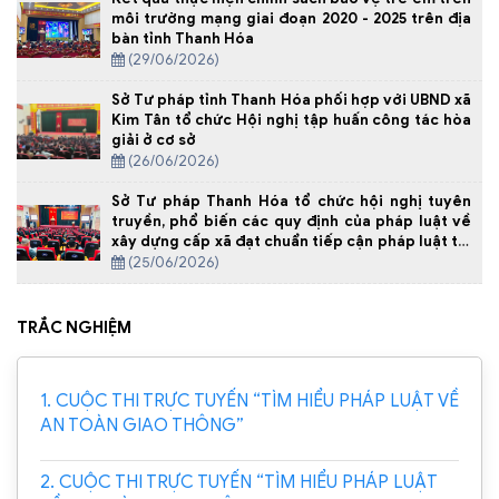
môi trường mạng giai đoạn 2020 - 2025 trên địa
bàn tỉnh Thanh Hóa
(29/06/2026)
Sở Tư pháp tỉnh Thanh Hóa phối hợp với UBND xã
Kim Tân tổ chức Hội nghị tập huấn công tác hòa
giải ở cơ sở
(26/06/2026)
Sở Tư pháp Thanh Hóa tổ chức hội nghị tuyên
truyền, phổ biến các quy định của pháp luật về
xây dựng cấp xã đạt chuẩn tiếp cận pháp luật tại
Xã Yên Định
(25/06/2026)
TRẮC NGHIỆM
1. CUỘC THI TRỰC TUYẾN “TÌM HIỂU PHÁP LUẬT VỀ
AN TOÀN GIAO THÔNG”
2. CUỘC THI TRỰC TUYẾN “TÌM HIỂU PHÁP LUẬT