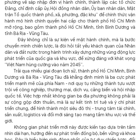
phương về sáp nhập đơn vị hành chính, thành lập các tổ chức
Đảng, chỉ định cấp ủy, Hội đồng nhân dân, Ủy ban nhân dân, Mặt
trận Tổ quốc thành phố, xã, phường, đặc khu” để chính thức vận
hành mô hình chính quyền hai cấp cho thành phố Hồ Chí Minh
mở rộng, bao gồm thành phố Hồ Chí Minh, tỉnh Bình Dương và
tỉnh Bà Rịa - Vũng Tàu.
Đây không chỉ là sự kiện về mặt hành chính, mà là bước
chuyển mình chiến lược, là đòi hỏi tất yếu khách quan của Nhân
dân và đất nước trong hành trình xây dựng những vùng động lực
phát triển của quốc gia và khu vực, để xứng đáng với khát vọng
“Việt Nam hùng cường vào năm 2045”.
Trải qua nhiều giai đoạn lịch sử, thành phố Hồ Chí Minh, Bình
Dương và Bà Rịa - Vũng Tàu đã khẳng định mình là ba cực phát
triển mạnh mẽ của phía Nam - nơi quy tụ những thành tựu vượt
trội về công nghiệp, thương mại, dịch vụ, cảng biển và hội nhập
quốc tế. Việc hợp nhất không gian ba địa phương không phải là
sự cộng gộp đơn thuần, mà là sự kết tinh trí tuệ và ý chí phát
triển chung, để hình thành một siêu đô thị - trung tâm tài chính,
sản xuất, logistics và đổi mới sáng tạo mang tầm khu vực và thế
giới.
Không gian phát triển mới này được kiến tạo dựa trên tầm
nhìn dài hạn, hướng đến sự phát triển đồng bộ, bền vững và khoa
học. Đây là biểu hiện sinh động nhất của tư duy chiến lược, đổi