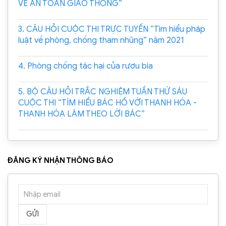
VỀ AN TOÀN GIAO THÔNG”
3. CÂU HỎI CUỘC THI TRỰC TUYẾN “Tìm hiểu pháp
luật về phòng, chống tham nhũng” năm 2021
4. Phòng chống tác hại của rượu bia
5. BỘ CÂU HỎI TRẮC NGHIỆM TUẦN THỨ SÁU
CUỘC THI “TÌM HIỂU BÁC HỒ VỚI THANH HÓA -
THANH HÓA LÀM THEO LỜI BÁC”
ĐĂNG KÝ NHẬN THÔNG BÁO
GỬI