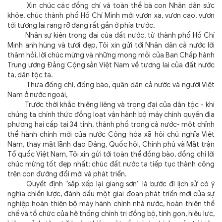
Xin chúc các đồng chí và toàn thể bà con Nhân dân sức
khỏe, chúc thành phố Hồ Chí Minh mới vươn xa, vươn cao, vươn
tới tương lai rạng rỡ đang rất gần ở phía trước.
Nhân sự kiện trọng đại của đất nước, từ thành phố Hồ Chí
Minh anh hùng và tươi đẹp, Tôi xin gửi tới Nhân dân cả nước lời
thăm hỏi, lời chúc mừng và những mong mỏi của Ban Chấp hành
Trung ương Đảng Cộng sản Việt Nam về tương lai của đất nước
ta, dân tộc ta.
Thưa đồng chí, đồng bào, quân dân cả nước và người Việt
Nam ở nước ngoài,
Trước thời khắc thiêng liêng và trọng đại của dân tộc - khi
chúng ta chính thức đồng loạt vận hành bộ máy chính quyền địa
phương hai cấp tại 34 tỉnh, thành phố trong cả nước- một chỉnh
thể hành chính mới của nước Cộng hòa xã hội chủ nghĩa Việt
Nam, thay mặt lãnh đạo Đảng, Quốc hội, Chính phủ và Mặt trận
Tổ quốc Việt Nam, Tôi xin gửi tới toàn thể đồng bào, đồng chí lời
chúc mừng tốt đẹp nhất; chúc đất nước ta tiếp tục thành công
trên con đường đổi mới và phát triển.
Quyết định “sắp xếp lại giang sơn” là bước đi lịch sử có ý
nghĩa chiến lược, đánh dấu một giai đoạn phát triển mới của sự
nghiệp hoàn thiện bộ máy hành chính nhà nước, hoàn thiện thể
chế và tổ chức của hệ thống chính trị đồng bộ, tinh gọn, hiệu lực,