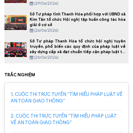
(29/06/2026)
Sở Tư pháp tỉnh Thanh Hóa phối hợp với UBND xã
Kim Tân tổ chức Hội nghị tập huấn công tác hòa
giải ở cơ sở
(26/06/2026)
Sở Tư pháp Thanh Hóa tổ chức hội nghị tuyên
truyền, phổ biến các quy định của pháp luật về
xây dựng cấp xã đạt chuẩn tiếp cận pháp luật tại
Xã Yên Định
(25/06/2026)
TRẮC NGHIỆM
1. CUỘC THI TRỰC TUYẾN “TÌM HIỂU PHÁP LUẬT VỀ
AN TOÀN GIAO THÔNG”
2. CUỘC THI TRỰC TUYẾN “TÌM HIỂU PHÁP LUẬT
VỀ AN TOÀN GIAO THÔNG”