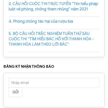
3. CÂU HỎI CUỘC THI TRỰC TUYẾN “Tìm hiểu pháp
luật về phòng, chống tham nhũng” năm 2021
4. Phòng chống tác hại của rượu bia
5. BỘ CÂU HỎI TRẮC NGHIỆM TUẦN THỨ SÁU
CUỘC THI “TÌM HIỂU BÁC HỒ VỚI THANH HÓA -
THANH HÓA LÀM THEO LỜI BÁC”
ĐĂNG KÝ NHẬN THÔNG BÁO
GỬI