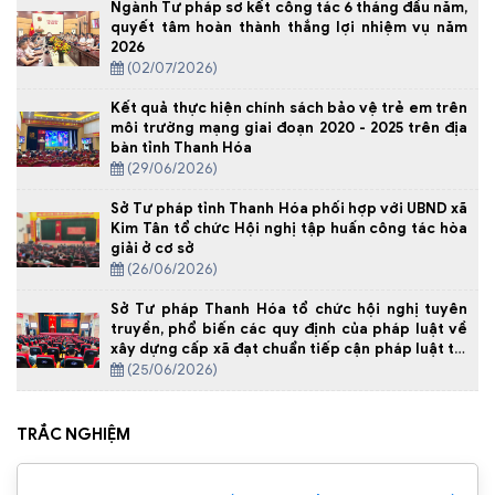
Ngành Tư pháp sơ kết công tác 6 tháng đầu năm,
quyết tâm hoàn thành thắng lợi nhiệm vụ năm
2026
(02/07/2026)
Kết quả thực hiện chính sách bảo vệ trẻ em trên
môi trường mạng giai đoạn 2020 - 2025 trên địa
bàn tỉnh Thanh Hóa
(29/06/2026)
Sở Tư pháp tỉnh Thanh Hóa phối hợp với UBND xã
Kim Tân tổ chức Hội nghị tập huấn công tác hòa
giải ở cơ sở
(26/06/2026)
Sở Tư pháp Thanh Hóa tổ chức hội nghị tuyên
truyền, phổ biến các quy định của pháp luật về
xây dựng cấp xã đạt chuẩn tiếp cận pháp luật tại
Xã Yên Định
(25/06/2026)
TRẮC NGHIỆM