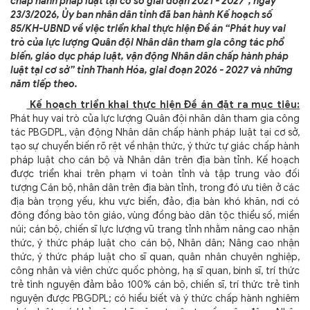
chấp hành pháp luật tại cơ sở giai đoạn 2021 - 2027", ngày
23/3/2026, Ủy ban nhân dân tỉnh đã ban hành Kế hoạch số
85/KH-UBND về việc triển khai thực hiện Đề án “Phát huy vai
trò của lực lượng Quân đội Nhân dân tham gia công tác phổ
biến, giáo dục pháp luật, vận động Nhân dân chấp hành pháp
luật tại cơ sở” tỉnh Thanh Hóa, giai đoạn 2026 - 2027 và những
năm tiếp theo.
Kế hoạch triển khai thực hiện Đề án đặt ra mục tiêu:
Phát huy vai trò của lực lượng Quân đội nhân dân tham gia công
tác PBGDPL, vận động Nhân dân chấp hành pháp luật tại cơ sở,
tạo sự chuyển biến rõ rệt về nhận thức, ý thức tự giác chấp hành
pháp luật cho cán bộ và Nhân dân trên địa bàn tỉnh. Kế hoạch
được triển khai trên phạm vi toàn tỉnh và tập trung vào đối
tượng Cán bộ, nhân dân trên địa bàn tỉnh, trong đó ưu tiên ở các
địa bàn trọng yếu, khu vực biển, đảo, địa bàn khó khăn, nơi có
đông đồng bào tôn giáo, vùng đồng bào dân tộc thiểu số, miền
núi; cán bộ, chiến sĩ lực lượng vũ trang tỉnh nhằm nâng cao nhận
thức, ý thức pháp luật cho cán bộ, Nhân dân; Nâng cao nhận
thức, ý thức pháp luật cho sĩ quan, quân nhân chuyên nghiệp,
công nhân và viên chức quốc phòng, hạ sĩ quan, binh sĩ, trí thức
trẻ tình nguyện đảm bảo 100% cán bộ, chiến sĩ, trí thức trẻ tình
nguyện được PBGDPL; có hiểu biết và ý thức chấp hành nghiêm