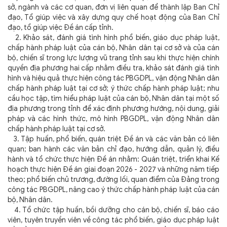
sở, ngành và các cơ quan, đơn vị liên quan để thành lập Ban Chỉ
đạo, Tổ giúp việc và xây dựng quy chế hoạt động của Ban Chỉ
đạo, tổ giúp việc Đề án cấp tỉnh.
2. Khảo sát, đánh giá tình hình phổ biến, giáo dục pháp luật,
chấp hành pháp luật của cán bộ, Nhân dân tại cơ sở và của cán
bộ, chiến sĩ trong lực lượng vũ trang tỉnh sau khi thực hiện chính
quyền địa phương hai cấp nhằm điều tra, khảo sát đánh giá tình
hình và hiệu quả thực hiện công tác PBGDPL, vận động Nhân dân
chấp hành pháp luật tại cơ sở; ý thức chấp hành pháp luật; nhu
cầu học tập, tìm hiểu pháp luật của cán bộ, Nhân dân tại một số
địa phương trong tỉnh để xác định phương hướng, nội dung, giải
pháp và các hình thức, mô hình PBGDPL, vận động Nhân dân
chấp hành pháp luật tại cơ sở.
3. Tập huấn, phổ biến, quán triệt Đề án và các văn bản có liên
quan; ban hành các văn bản chỉ đạo, hướng dẫn, quản lý, điều
hành và tổ chức thực hiện Đề án nhằm: Quán triệt, triển khai Kế
hoạch thực hiện Đề án giai đoạn 2026 - 2027 và những năm tiếp
theo; phổ biến chủ trương, đường lối, quan điểm của Đảng trong
công tác PBGDPL, nâng cao ý thức chấp hành pháp luật của cán
bộ, Nhân dân.
4. Tổ chức tập huấn, bồi dưỡng cho cán bộ, chiến sĩ, báo cáo
viên, tuyên truyền viên về công tác phổ biến, giáo dục pháp luật