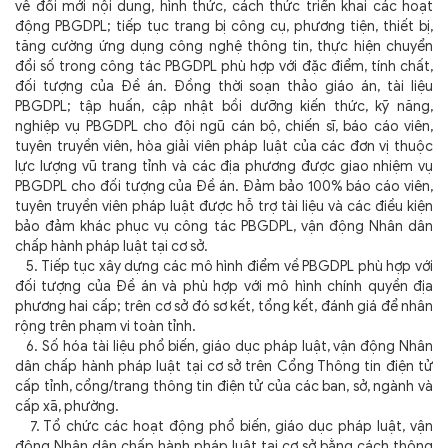
về đổi mới nội dung, hình thức, cách thức triển khai các hoạt
động PBGDPL; tiếp tục trang bị công cụ, phương tiện, thiết bị,
tăng cường ứng dụng công nghệ thông tin, thực hiện chuyển
đổi số trong công tác PBGDPL phù hợp với đặc điểm, tính chất,
đối tượng của Đề án. Đồng thời soạn thảo giáo án, tài liệu
PBGDPL; tập huấn, cập nhật bồi dưỡng kiến thức, kỹ năng,
nghiệp vụ PBGDPL cho đội ngũ cán bộ, chiến sĩ, báo cáo viên,
tuyên truyền viên, hòa giải viên pháp luật của các đơn vị thuộc
lực lượng vũ trang tỉnh và các địa phương được giao nhiệm vụ
PBGDPL cho đối tượng của Đề án. Đảm bảo 100% báo cáo viên,
tuyên truyền viên pháp luật được hỗ trợ tài liệu và các điều kiện
bảo đảm khác phục vụ công tác PBGDPL, vận động Nhân dân
chấp hành pháp luật tại cơ sở.
5. Tiếp tục xây dựng các mô hình điểm về PBGDPL phù hợp với
đối tượng của Đề án và phù hợp với mô hình chính quyền địa
phương hai cấp; trên cơ sở đó sơ kết, tổng kết, đánh giá để nhân
rộng trên phạm vi toàn tỉnh.
6. Số hóa tài liệu phổ biến, giáo dục pháp luật, vận động Nhân
dân chấp hành pháp luật tại cơ sở trên Cổng Thông tin điện tử
cấp tỉnh, cổng/trang thông tin điện tử của các ban, sở, ngành và
cấp xã, phường.
7. Tổ chức các hoạt động phổ biến, giáo dục pháp luật, vận
động Nhân dân chấp hành pháp luật tại cơ sở bằng cách thông