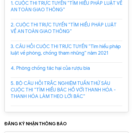
1. CUỘC THI TRỰC TUYẾN “TÌM HIỂU PHÁP LUẬT VỀ
AN TOÀN GIAO THÔNG”
2. CUỘC THI TRỰC TUYẾN “TÌM HIỂU PHÁP LUẬT
VỀ AN TOÀN GIAO THÔNG”
3. CÂU HỎI CUỘC THI TRỰC TUYẾN “Tìm hiểu pháp
luật về phòng, chống tham nhũng” năm 2021
4. Phòng chống tác hại của rượu bia
5. BỘ CÂU HỎI TRẮC NGHIỆM TUẦN THỨ SÁU
CUỘC THI “TÌM HIỂU BÁC HỒ VỚI THANH HÓA -
THANH HÓA LÀM THEO LỜI BÁC”
ĐĂNG KÝ NHẬN THÔNG BÁO