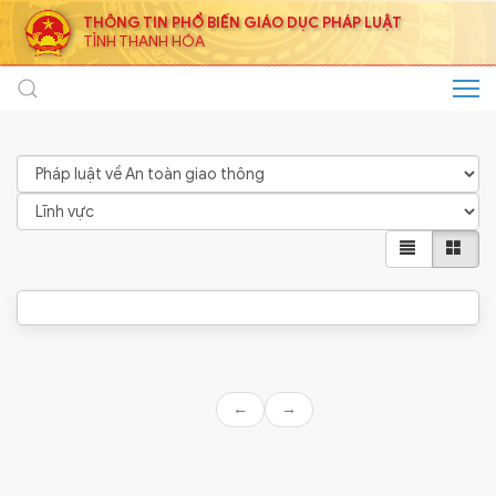
THÔNG TIN PHỔ BIẾN GIÁO DỤC PHÁP LUẬT
TỈNH THANH HÓA
←
→