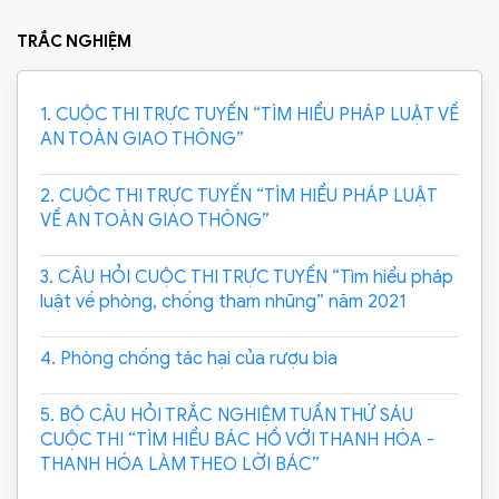
TRẮC NGHIỆM
1. CUỘC THI TRỰC TUYẾN “TÌM HIỂU PHÁP LUẬT VỀ
AN TOÀN GIAO THÔNG”
2. CUỘC THI TRỰC TUYẾN “TÌM HIỂU PHÁP LUẬT
VỀ AN TOÀN GIAO THÔNG”
3. CÂU HỎI CUỘC THI TRỰC TUYẾN “Tìm hiểu pháp
luật về phòng, chống tham nhũng” năm 2021
4. Phòng chống tác hại của rượu bia
5. BỘ CÂU HỎI TRẮC NGHIỆM TUẦN THỨ SÁU
CUỘC THI “TÌM HIỂU BÁC HỒ VỚI THANH HÓA -
THANH HÓA LÀM THEO LỜI BÁC”