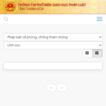
THÔNG TIN PHỔ BIẾN GIÁO DỤC PHÁP LUẬT
TỈNH THANH HÓA
←
→