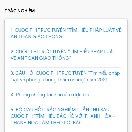
TRẮC NGHIỆM
1. CUỘC THI TRỰC TUYẾN “TÌM HIỂU PHÁP LUẬT VỀ
AN TOÀN GIAO THÔNG”
2. CUỘC THI TRỰC TUYẾN “TÌM HIỂU PHÁP LUẬT
VỀ AN TOÀN GIAO THÔNG”
3. CÂU HỎI CUỘC THI TRỰC TUYẾN “Tìm hiểu pháp
luật về phòng, chống tham nhũng” năm 2021
4. Phòng chống tác hại của rượu bia
5. BỘ CÂU HỎI TRẮC NGHIỆM TUẦN THỨ SÁU
CUỘC THI “TÌM HIỂU BÁC HỒ VỚI THANH HÓA -
THANH HÓA LÀM THEO LỜI BÁC”