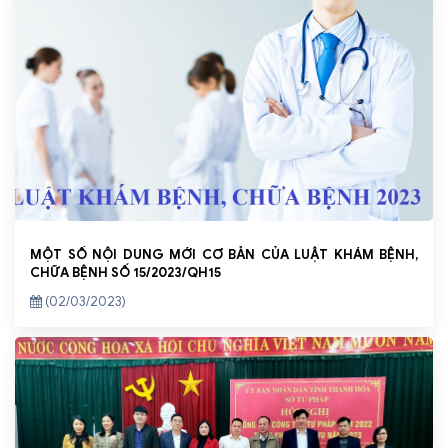
MỘT SỐ NỘI DUNG MỚI CƠ BẢN CỦA LUẬT KHÁM BỆNH,
CHỮA BỆNH SỐ 15/2023/QH15
(02/03/2023)