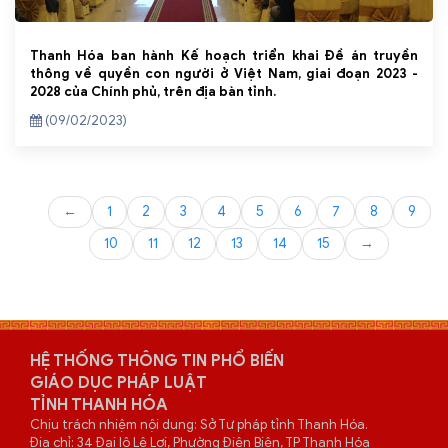
Thanh Hóa ban hành Kế hoạch triển khai Đề án truyền
thông về quyền con người ở Việt Nam, giai đoạn 2023 -
2028 của Chính phủ, trên địa bàn tỉnh.
(09/02/2023)
←
1
2
3
4
5
6
7
8
9
10
11
12
13
14
15
→
HỆ THỐNG THÔNG TIN PHỔ BIẾN
GIÁO DỤC PHÁP LUẬT
TỈNH THANH HÓA
Chịu trách nhiệm nội dung: Sở Tư pháp tỉnh Thanh Hóa.
Địa chỉ: 34 Đại lộ Lê Lợi, Phường Điện Biên, TP Thanh Hóa