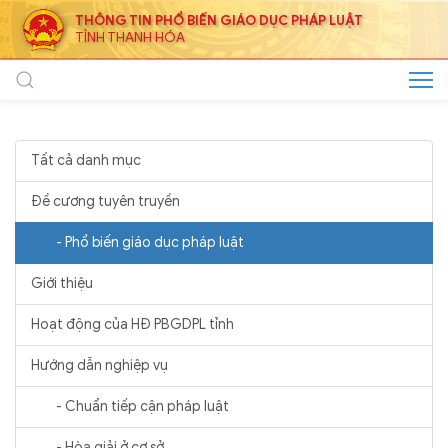
THÔNG TIN PHỔ BIẾN GIÁO DỤC PHÁP LUẬT
TỈNH THANH HÓA
Tất cả danh mục
Đề cương tuyên truyền
- Phổ biến giáo dục pháp luật
Giới thiệu
Hoạt động của HĐ PBGDPL tỉnh
Hướng dẫn nghiệp vụ
- Chuẩn tiếp cận pháp luật
- Hòa giải ở cơ sở