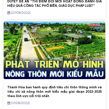
DUYỆT ĐỀ ÁN “THÍ ĐIỂM ĐỔI MỚI HOẠT ĐỘNG ĐÁNH GIÁ
HIỆU QUẢ CÔNG TÁC PHỔ BIẾN, GIÁO DỤC PHÁP LUẬT”
(27/08/2022)
Thanh Hóa ban hành quy định tiêu chí thôn thông minh và
tiêu chí xã nông thôn mới kiểu mẫu giai đoạn 2022-2025
theo lĩnh vực nổi trội nhất.
(17/08/2022)