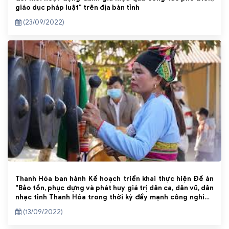
giáo dục pháp luật" trên địa bàn tỉnh
(23/09/2022)
Thanh Hóa ban hành Kế hoạch triển khai thực hiện Đề án
"Bảo tồn, phục dựng và phát huy giá trị dân ca, dân vũ, dân
nhạc tỉnh Thanh Hóa trong thời kỳ đẩy mạnh công nghiệp
hóa, hiện đại hóa giai đoạn 2021 - 2030"
(13/09/2022)