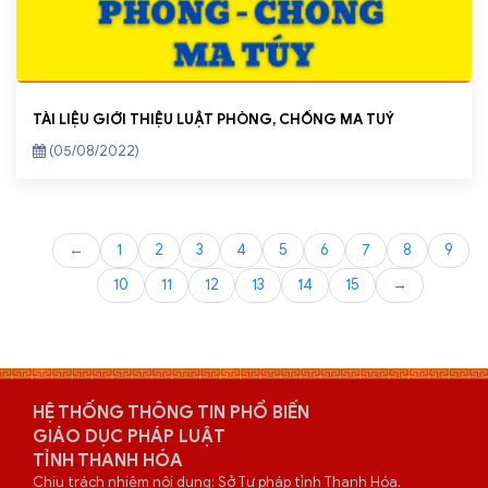
TÀI LIỆU GIỚI THIỆU LUẬT PHÒNG, CHỐNG MA TUÝ
(05/08/2022)
←
1
2
3
4
5
6
7
8
9
10
11
12
13
14
15
→
HỆ THỐNG THÔNG TIN PHỔ BIẾN
GIÁO DỤC PHÁP LUẬT
TỈNH THANH HÓA
Chịu trách nhiệm nội dung: Sở Tư pháp tỉnh Thanh Hóa.