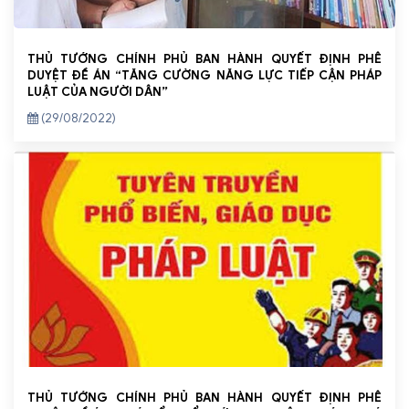
THỦ TƯỚNG CHÍNH PHỦ BAN HÀNH QUYẾT ĐỊNH PHÊ
DUYỆT ĐỀ ÁN “TĂNG CƯỜNG NĂNG LỰC TIẾP CẬN PHÁP
LUẬT CỦA NGƯỜI DÂN”
(29/08/2022)
THỦ TƯỚNG CHÍNH PHỦ BAN HÀNH QUYẾT ĐỊNH PHÊ