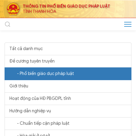
THÔNG TIN PHỔ BIẾN GIÁO DỤC PHÁP LUẬT
TỈNH THANH HÓA
Tất cả danh mục
Đề cương tuyên truyền
- Phổ biến giáo dục pháp luật
Giới thiệu
Hoạt động của HĐ PBGDPL tỉnh
Hướng dẫn nghiệp vụ
- Chuẩn tiếp cận pháp luật
- Hòa giải ở cơ sở