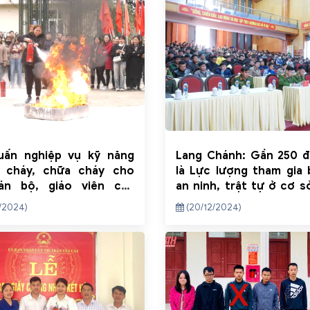
uấn nghiệp vụ kỹ năng
Lang Chánh: Gần 250 đ
 cháy, chữa cháy cho
là Lực lượng tham gia
án bộ, giáo viên các
an ninh, trật tự ở cơ 
 học trên địa bàn huyện
bồi dưỡng kiến thức chí
/2024)
(20/12/2024)
pháp luật, nghiệp vụ nă