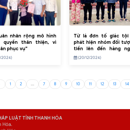
uân nhân rộng mô hình
Từ lá đơn tố giác tội
h quyền thân thiện, vì
phát hiện nhóm đối tư
ân phục vụ”
tiền lên đến hàng ng
đồng
/2024)
(20/12/2024)
←
1
2
...
7
8
9
10
11
12
13
14
HÁP LUẬT TỈNH THANH HÓA
h Hóa.