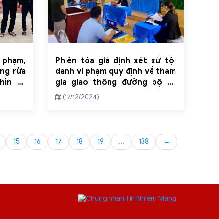
 phạm,
Phiên tòa giả định xét xử tội
ợng rửa
danh vi phạm quy định về tham
hìn tỷ
gia giao thông đường bộ và
giao xe cho người không đủ
(17/12/2024)
điều kiện điều khiển phương
tiện tham gia giao thông
15
16
17
18
19
...
138
→