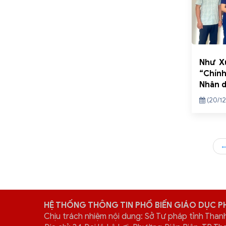
Như X
“Chín
Nhân d
(20/12
HỆ THỐNG THÔNG TIN PHỔ BIẾN GIÁO DỤC P
Chịu trách nhiệm nội dung: Sở Tư pháp tỉnh Than