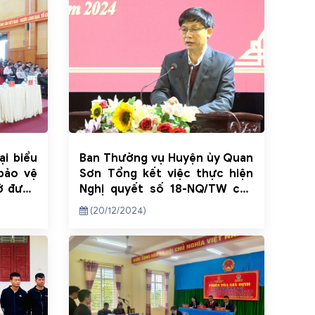
ại biểu
Ban Thường vụ Huyện ủy Quan
 bảo vệ
Sơn Tổng kết việc thực hiện
sở được
Nghị quyết số 18-NQ/TW của
nh trị,
Ban Chấp hành Trung ương
(20/12/2024)
m 2024
Đảng khóa XII