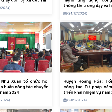
 thay đổi” tại xã Cát Tân
mạnh ứng dụng công
thông tin trong dạy và 
/2024)
(24/12/2024)
 Như Xuân tổ chức hội
Huyện Hoằng Hóa: Tổ
ập huấn công tác chuyển
công tác Tư pháp năm
 năm 2024
triển khai nhiệm vụ năm
/2024)
(23/12/2024)