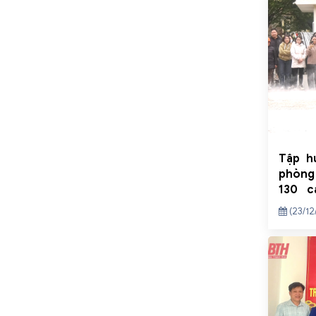
Tập h
phòng
130 c
trường
(23/12