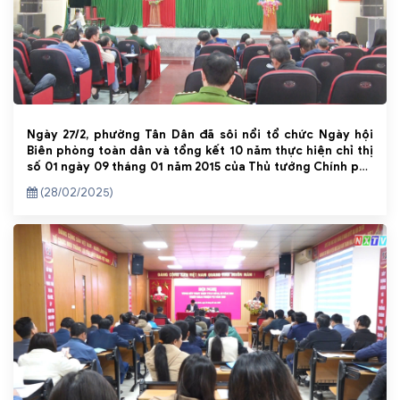
Ngày 27/2, phường Tân Dân đã sôi nổi tổ chức Ngày hội
Biên phòng toàn dân và tổng kết 10 năm thực hiện chỉ thị
số 01 ngày 09 tháng 01 năm 2015 của Thủ tướng Chính phủ
“Về tổ chức phong trào toàn dân tham gia bảo vệ chủ
(28/02/2025)
quyền lãnh thổ, an ninh biên giới quốc gia trong tình hình
mới”.