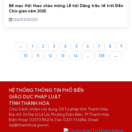
Bế mạc Hội thao chào mừng Lễ hội Dâng trâu tế trời Đền
Chín gian năm 2025
(24/02/2025)
←
1
2
3
4
5
6
7
8
9
10
11
12
13
14
...
138
→
HỆ THỐNG THÔNG TIN PHỔ BIẾN
GIÁO DỤC PHÁP LUẬT
TỈNH THANH HÓA
Chịu trách nhiệm nội dung: Sở Tư pháp tỉnh Thanh Hóa.
Địa chỉ: 34 Đại lộ Lê Lợi, Phường Điện Biên, TP Thanh Hóa
Điện thoại: 02373 85276; Fax: 0237.751584; Email:
stp@thanhhoa.gov.vn