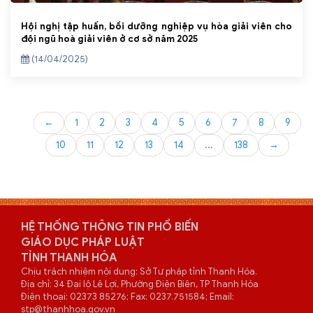
Hội nghị tập huấn, bồi dưỡng nghiệp vụ hòa giải viên cho
đội ngũ hoà giải viên ở cơ sở năm 2025
(14/04/2025)
←
1
2
3
4
5
6
7
8
9
10
11
12
13
14
...
138
→
HỆ THỐNG THÔNG TIN PHỔ BIẾN
GIÁO DỤC PHÁP LUẬT
TỈNH THANH HÓA
Chịu trách nhiệm nội dung: Sở Tư pháp tỉnh Thanh Hóa.
Địa chỉ: 34 Đại lộ Lê Lợi, Phường Điện Biên, TP Thanh Hóa
Điện thoại: 02373 85276; Fax: 0237.751584; Email:
stp@thanhhoa.gov.vn