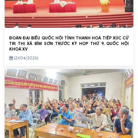
ĐOÀN ĐẠI BIỂU QUỐC HỘI TỈNH THANH HOÁ TIẾP XÚC CỬ
TRI THỊ XÃ BỈM SƠN TRƯỚC KỲ HỌP THỨ 9, QUỐC HỘI
KHOÁ XV
(21/04/2025)