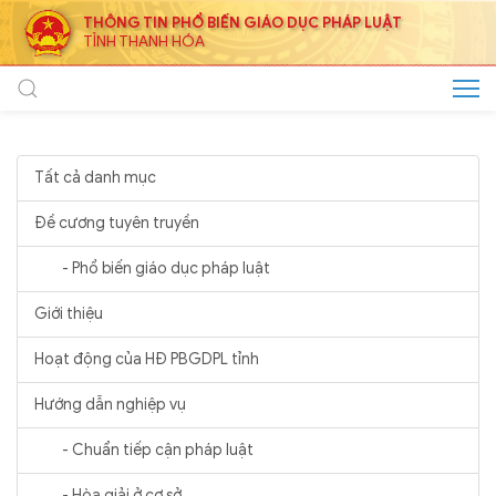
THÔNG TIN PHỔ BIẾN GIÁO DỤC PHÁP LUẬT
TỈNH THANH HÓA
Tất cả danh mục
Đề cương tuyên truyền
- Phổ biến giáo dục pháp luật
Giới thiệu
Hoạt động của HĐ PBGDPL tỉnh
Hướng dẫn nghiệp vụ
- Chuẩn tiếp cận pháp luật
- Hòa giải ở cơ sở