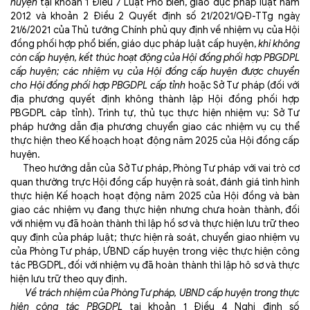
huyện
tại khoản 1 Điều 7 Luật Phổ biến, giáo dục pháp luật năm
2012 và khoản 2 Điều 2 Quyết định số 21/2021/QĐ-TTg ngàỵ
21/6/2021 của Thủ tướng Chính phủ quy định về nhiệm vụ của Hội
đồng phối hợp phổ biến, giáo dục pháp luật cấp huyện,
khi không
còn cấp huyện, kết thúc hoạt động của Hội đồng phối hợp PBGDPL
cấp huyện; các nhiệm vụ của Hội đồng cấp huyện được chuyển
cho Hội đồng phối hợp PBGDPL cấp tỉnh
hoặc Sở Tư pháp (đối với
địa phương quyết định không thành lập Hội đồng phối hợp
PBGDPL câp tỉnh). Trình tự, thủ tục thực hiện nhiệm vụ: Sở Tư
pháp hướng dẫn địa phương chuyển giao các nhiệm vụ cụ thể
thực hiện theo Kế hoạch hoạt động năm 2025 của Hội đồng cấp
huyện.
Theo hướng dẫn của Sở Tư pháp, Phòng Tư pháp với vai trò cơ
quan thường trực Hội đồng cấp huyện rà soát, đánh giá tình hình
thực hiện Kế hoạch hoạt động năm 2025 của Hội đồng và bàn
giao các nhiệm vụ đang thực hiện nhưng chưa hoàn thành, đối
với nhiệm vụ đã hoàn thành thì lập hồ sơ và thực hiện lưu trữ theo
quy định của pháp luật; thực hiện rà soát, chuyển giao nhiệm vụ
của Phòng Tư pháp, ƯBND cấp huyện trong việc thực hiện công
tác PBGDPL, đối với nhiệm vụ đã hoàn thành thì lập hô sơ và thực
hiện lưu trữ theo quy định.
Về trách nhiệm của Phòng Tư pháp, UBND cấp huyện trong thực
hiện công tác PBGDPL
tại khoản 1 Điều 4 Nghị định số