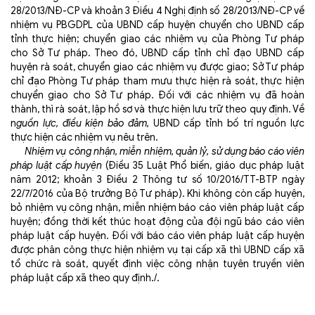
28/2013/NĐ-CP và khoản 3 Điều 4 Nghị định số 28/2013/NĐ-CP về
nhiệm vụ PBGDPL của UBND cấp huyện chuyển cho UBND cấp
tỉnh thực hiện; chuyển giao các nhiệm vụ của Phòng Tư pháp
cho Sở Tư pháp. Theo đó, UBND cấp tỉnh chỉ đạo UBND cấp
huyện rà soát, chuyển giao các nhiệm vụ được giao; Sở Tư pháp
chỉ đạo Phòng Tư pháp tham mưu thực hiện rà soát, thực hiện
chuyển giao cho Sở Tư pháp. Đối với các nhiệm vụ đã hoàn
thành, thì rà soát, lập hồ sơ và thực hiện lưu trữ theo quy định. Về
n
guồn lực, điều kiện bảo đảm,
UBND cấp tỉnh bố trí nguồn lực
thực hiện các nhiệm vụ nêu trên.
Nhiệm vụ công nhận, miễn nhiệm, quản lỷ, sử dụng báo cáo viên
pháp luật cấp huyện
(Điều 35 Luật Phổ biến, giáo dục pháp luật
năm 2012; khoản 3 Điều 2 Thông tư số 10/2016/TT-BTP ngày
22/7/2016 của Bộ trưởng Bộ Tư pháp). Khi không còn cấp huyện,
bỏ nhiệm vụ công nhận, miễn nhiệm báo cáo viên pháp luật cấp
huyện; đồng thời kết thúc hoạt động của đội ngũ báo cáo viên
pháp luật cấp huyện. Đối với báo cáo viên pháp luật cấp huyện
được phân công thực hiện nhiệm vụ tại cấp xã thì UBND cấp xã
tổ chức rà soát, quyết định việc công nhận tuyên truyền viên
pháp luật cấp xã theo quy định./.