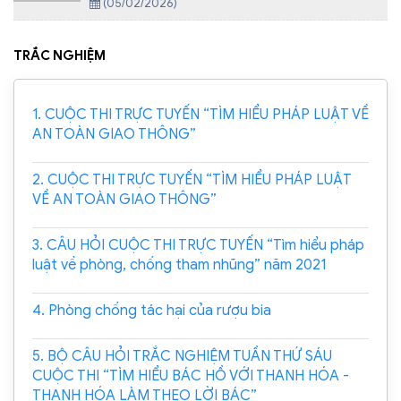
số biện pháp bảo đảm hoạt động của báo cáo
(05/02/2026)
viên pháp luật, tuyên truyền viên pháp luật
TRẮC NGHIỆM
1. CUỘC THI TRỰC TUYẾN “TÌM HIỂU PHÁP LUẬT VỀ
AN TOÀN GIAO THÔNG”
2. CUỘC THI TRỰC TUYẾN “TÌM HIỂU PHÁP LUẬT
VỀ AN TOÀN GIAO THÔNG”
3. CÂU HỎI CUỘC THI TRỰC TUYẾN “Tìm hiểu pháp
luật về phòng, chống tham nhũng” năm 2021
4. Phòng chống tác hại của rượu bia
5. BỘ CÂU HỎI TRẮC NGHIỆM TUẦN THỨ SÁU
CUỘC THI “TÌM HIỂU BÁC HỒ VỚI THANH HÓA -
THANH HÓA LÀM THEO LỜI BÁC”