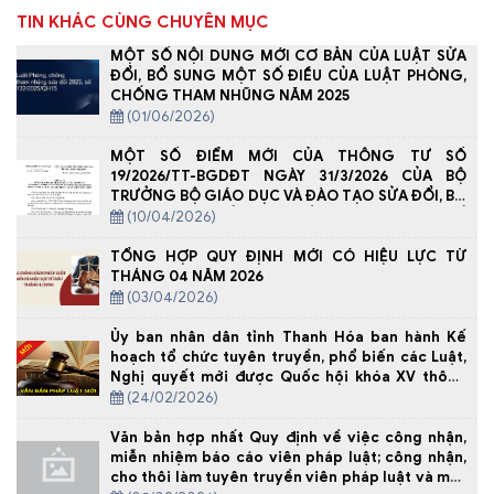
TIN KHÁC CÙNG CHUYÊN MỤC
MỘT SỐ NỘI DUNG MỚI CƠ BẢN CỦA LUẬT SỬA
ĐỔI, BỔ SUNG MỘT SỐ ĐIỀU CỦA LUẬT PHÒNG,
CHỐNG THAM NHŨNG NĂM 2025
(01/06/2026)
MỘT SỐ ĐIỂM MỚI CỦA THÔNG TƯ SỐ
19/2026/TT-BGDĐT NGÀY 31/3/2026 CỦA BỘ
TRƯỞNG BỘ GIÁO DỤC VÀ ĐÀO TẠO SỬA ĐỔI, BỔ
SUNG MỘT SỐ ĐIỀU CỦA THÔNG TƯ SỐ
(10/04/2026)
29/2024/TT-BGDĐT NGÀY 30 /12/ 2024 QUY ĐỊNH
VỀ DẠY THÊM, HỌC THÊM
TỔNG HỢP QUY ĐỊNH MỚI CÓ HIỆU LỰC TỪ
THÁNG 04 NĂM 2026
(03/04/2026)
Ủy ban nhân dân tỉnh Thanh Hóa ban hành Kế
hoạch tổ chức tuyên truyền, phổ biến các Luật,
Nghị quyết mới được Quốc hội khóa XV thông
qua tại kỳ họp thứ 10 trên địa bàn tỉnh
(24/02/2026)
Văn bản hợp nhất Quy định về việc công nhận,
miễn nhiệm báo cáo viên pháp luật; công nhận,
cho thôi làm tuyên truyền viên pháp luật và một